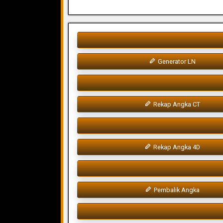
Generator LN
Rekap Angka CT
Rekap Angka 4D
Pembalik Angka