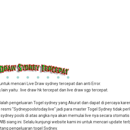
 untuk mencari Live Draw sydney tercepat dan anti Error.
lain yaitu : live draw hk tercepat dan live draw sgp tercepat.
 adalah pengeluaran Togel sydney yang Akurat dan dapat di percaya kare
e resmi "Sydneypoolstoday.live" jadi para master Togel Sydney tidak per
 sydney pools di atas angka nya akan memulai live nya secara otomatis 
B siang ini. Selalu kunjungi website kami ini untuk mencari update ter
tang pengeluaran togel Sydney.