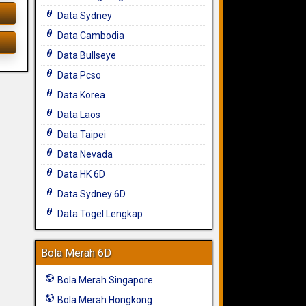
Data Sydney
Data Cambodia
Data Bullseye
Data Pcso
Data Korea
Data Laos
Data Taipei
Data Nevada
Data HK 6D
Data Sydney 6D
Data Togel Lengkap
Bola Merah 6D
Bola Merah Singapore
Bola Merah Hongkong