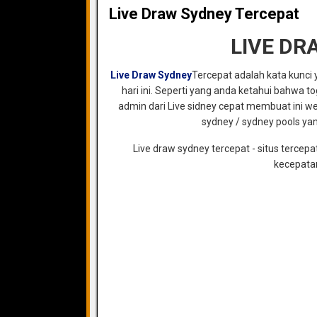
Live Draw Sydney Tercepat
LIVE DR
Live Draw Sydney
Tercepat adalah kata kunci 
hari ini. Seperti yang anda ketahui bahwa 
admin dari Live sidney cepat membuat ini w
sydney / sydney pools yan
Live draw sydney tercepat - situs tercep
kecepata