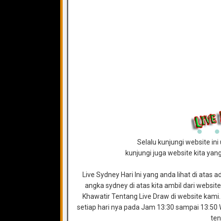
Selalu kunjungi website ini
kunjungi juga website kita yang 
Live Sydney Hari Ini yang anda lihat di atas
angka sydney di atas kita ambil dari websit
Khawatir Tentang Live Draw di website kami.
setiap hari nya pada Jam 13:30 sampai 13:50 WI
ten