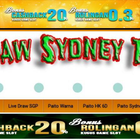
Live Draw SGP
Paito Warna
Paito HK 6D
Paito Sydn