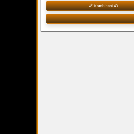
Kombinasi 4D