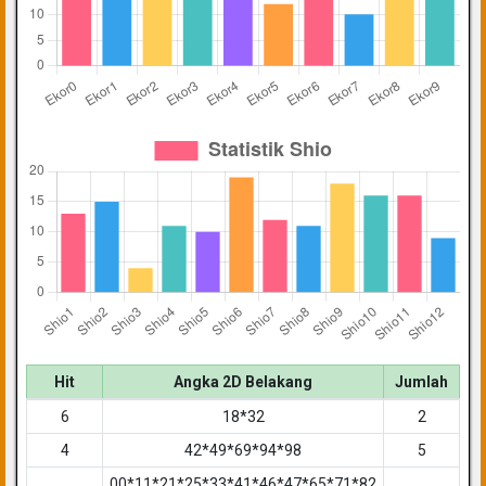
Hit
Angka 2D Belakang
Jumlah
6
18*32
2
4
42*49*69*94*98
5
00*11*21*25*33*41*46*47*65*71*82