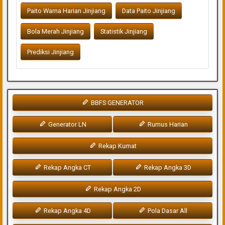
Paito Warna Harian Jinjiang
Data Paito Jinjiang
Bola Merah Jinjiang
Statistik Jinjiang
Prediksi Jinjiang
BBFS GENERATOR
Generator LN
Rumus Harian
Rekap Kumat
Rekap Angka CT
Rekap Angka 3D
Rekap Angka 2D
Rekap Angka 4D
Pola Dasar All