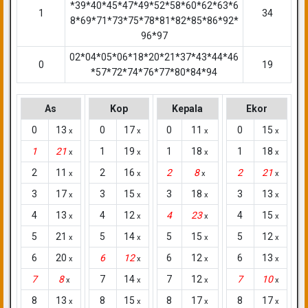
*39*40*45*47*49*52*58*60*62*63*6
1
34
8*69*71*73*75*78*81*82*85*86*92*
96*97
02*04*05*06*18*20*21*37*43*44*46
0
19
*57*72*74*76*77*80*84*94
As
Kop
Kepala
Ekor
0
13
0
17
0
11
0
15
x
x
x
x
1
21
1
19
1
18
1
18
x
x
x
x
2
11
2
16
2
8
2
21
x
x
x
x
3
17
3
15
3
18
3
13
x
x
x
x
4
13
4
12
4
23
4
15
x
x
x
x
5
21
5
14
5
15
5
12
x
x
x
x
6
20
6
12
6
12
6
13
x
x
x
x
7
8
7
14
7
12
7
10
x
x
x
x
8
13
8
15
8
17
8
17
x
x
x
x