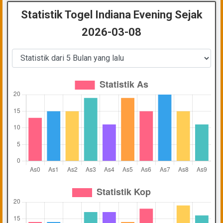
Statistik Togel Indiana Evening Sejak
2026-03-08