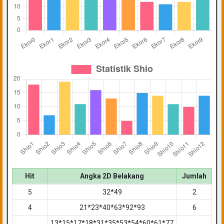
Hit
Angka 2D Belakang
Jumlah
5
32*49
2
4
21*23*40*63*92*93
6
13*15*17*18*31*35*53*54*60*61*77