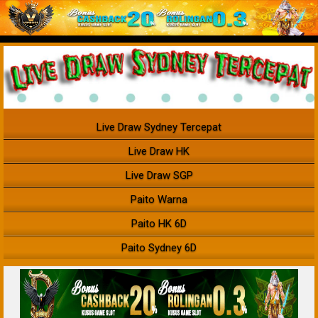
Live Draw Sydney Tercepat
Live Draw HK
Live Draw SGP
Paito Warna
Paito HK 6D
Paito Sydney 6D