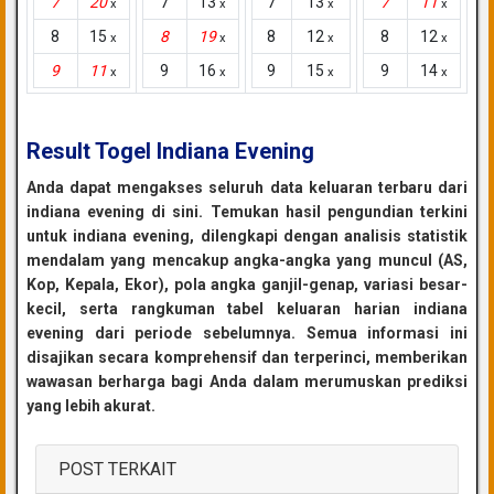
7
20
7
13
7
13
7
11
x
x
x
x
8
15
8
19
8
12
8
12
x
x
x
x
9
11
9
16
9
15
9
14
x
x
x
x
Result Togel Indiana Evening
Anda dapat mengakses seluruh data keluaran terbaru dari
indiana evening di sini. Temukan hasil pengundian terkini
untuk indiana evening, dilengkapi dengan analisis statistik
mendalam yang mencakup angka-angka yang muncul (AS,
Kop, Kepala, Ekor), pola angka ganjil-genap, variasi besar-
kecil, serta rangkuman tabel keluaran harian indiana
evening dari periode sebelumnya. Semua informasi ini
disajikan secara komprehensif dan terperinci, memberikan
wawasan berharga bagi Anda dalam merumuskan prediksi
yang lebih akurat.
POST TERKAIT