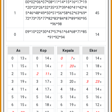
00*02*06*07*08*11*14*15*16*17*19
*20*23*26*32*35*37*39*40*41*42*4
1
5*46*48*49*50*51*56*58*62*63*69*
45
72*73*75*77*82*83*84*87*89*90*95
*96*98
09*10*22*30*47*57*61*64*68*71*85
0
14
*91*92*94
As
Kop
Kepala
Ekor
0
13
0
14
0
7
0
14
x
x
x
x
1
15
1
14
1
20
1
18
x
x
x
x
2
15
2
11
2
15
2
19
x
x
x
x
3
19
3
17
3
20
3
23
x
x
x
x
4
11
4
17
4
18
4
14
x
x
x
x
5
19
5
14
5
14
5
16
x
x
x
x
6
15
6
18
6
19
6
12
x
x
x
x