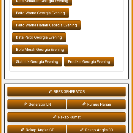
Data Keluaran Georgia Evening
Paito Warna Georgia Evening
Paito Warna Harian Georgia Evening
Data Paito Georgia Evening
Bola Merah Georgia Evening
Statistik Georgia Evening
Prediksi Georgia Evening
BBFS GENERATOR
Generator LN
Rumus Harian
Rekap Kumat
Rekap Angka CT
Rekap Angka 3D