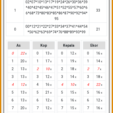
02*07*10*13*17*19*24*26*30*36*39
*40*42*45*46*47*51*52*55*57*60*6
1
33
6*68*73*80*83*85*86*87*90*92*94*
95
00*12*21*22*27*33*34*37*41*44*54
0
21
*56*62*63*69*74*76*88*89*93*99
As
Kop
Kepala
Ekor
0
22
0
13
0
12
0
16
x
x
x
x
1
20
1
17
1
19
1
14
x
x
x
x
2
13
2
10
2
18
2
7
x
x
x
x
3
13
3
12
3
14
3
18
x
x
x
x
4
12
4
16
4
10
4
22
x
x
x
x
5
13
5
21
5
15
5
16
x
x
x
x
6
13
6
12
6
16
6
12
x
x
x
x
7
20
7
12
7
15
7
16
x
x
x
x