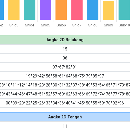
Angka 2D Belakang
15
06
07*67*82*91
19*29*42*56*58*61*64*68*75*79*85*97
08*10*11*12*14*18*23*28*30*31*32*37*38*49*53*54*65*71*73*8
39*43*44*46*47*48*51*52*57*60*62*63*66*69*72*74*76*77*78*8
00*09*20*22*25*26*33*34*36*40*41*45*50*55*59*70*92*96
Angka 2D Tengah
11