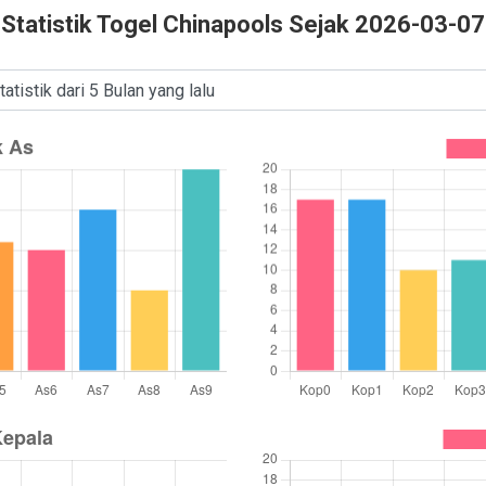
Statistik Togel Chinapools Sejak 2026-03-07