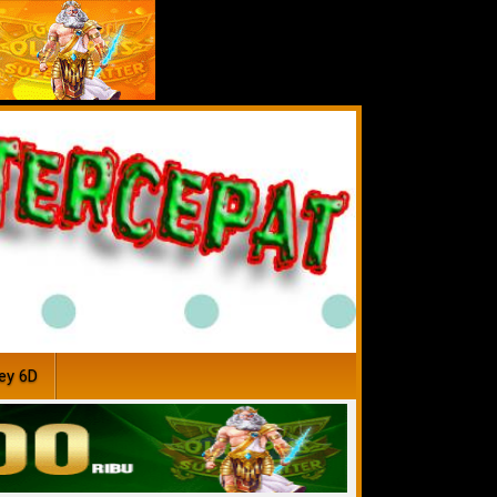
ey 6D