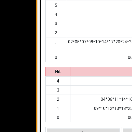
5
4
3
2
02*05*07*08*10*14*17*20*24*2
1
0
0
Hit
4
3
2
04*06*11*14*1
1
09*10*12*13*18*2
0
0