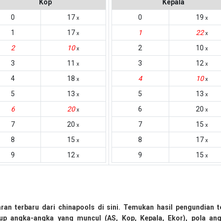
Kop
Kepala
0
17
0
19
x
x
1
17
1
22
x
x
2
10
2
10
x
x
3
11
3
12
x
x
4
18
4
10
x
x
5
13
5
13
x
x
6
20
6
20
x
x
7
20
7
15
x
x
8
15
8
17
x
x
9
12
9
15
x
x
an terbaru dari chinapools di sini. Temukan hasil pengundian te
p angka-angka yang muncul (AS, Kop, Kepala, Ekor), pola angka