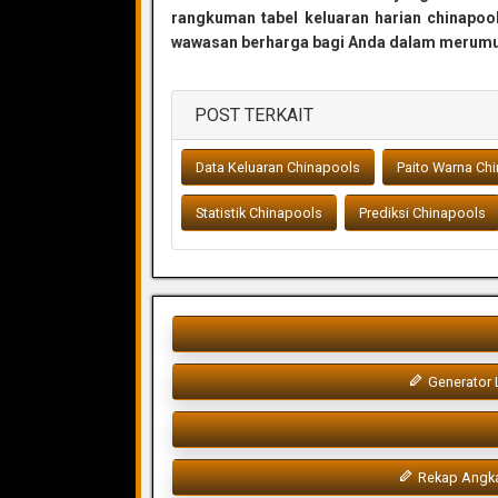
rangkuman tabel keluaran harian chinapoo
wawasan berharga bagi Anda dalam merumusk
POST TERKAIT
Data Keluaran Chinapools
Paito Warna Ch
Statistik Chinapools
Prediksi Chinapools
Generator 
Rekap Angk