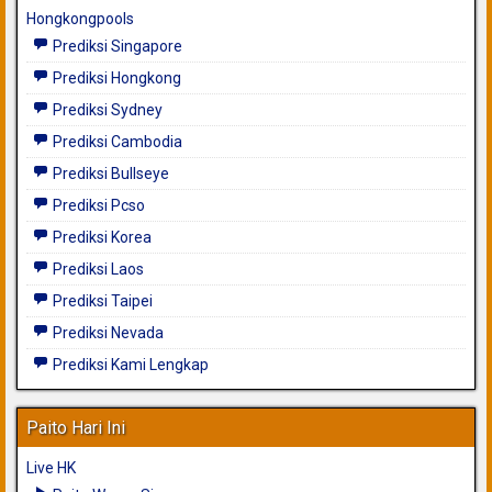
Hongkongpools
Prediksi Singapore
Prediksi Hongkong
Prediksi Sydney
Prediksi Cambodia
Prediksi Bullseye
Prediksi Pcso
Prediksi Korea
Prediksi Laos
Prediksi Taipei
Prediksi Nevada
Prediksi Kami Lengkap
Paito Hari Ini
Live HK