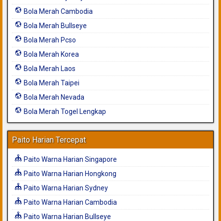
Bola Merah Cambodia
Bola Merah Bullseye
Bola Merah Pcso
Bola Merah Korea
Bola Merah Laos
Bola Merah Taipei
Bola Merah Nevada
Bola Merah Togel Lengkap
Paito Harian Tercepat
Paito Warna Harian Singapore
Paito Warna Harian Hongkong
Paito Warna Harian Sydney
Paito Warna Harian Cambodia
Paito Warna Harian Bullseye