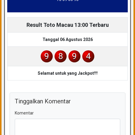
Result Toto Macau 13:00 Terbaru
Tanggal 06 Agustus 2026
9
8
9
4
Selamat untuk yang Jackpot!!!
Tinggalkan Komentar
Komentar