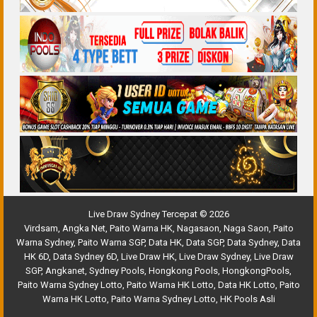
Live Draw Sydney Tercepat © 2026
Virdsam
,
Angka Net
,
Paito Warna HK
,
Nagasaon
,
Naga Saon
,
Paito
Warna Sydney
,
Paito Warna SGP
,
Data HK
,
Data SGP
,
Data Sydney
,
Data
HK 6D
,
Data Sydney 6D
,
Live Draw HK
,
Live Draw Sydney
,
Live Draw
SGP
,
Angkanet
,
Sydney Pools
,
Hongkong Pools
,
HongkongPools
,
Paito Warna Sydney Lotto
,
Paito Warna HK Lotto
,
Data HK Lotto
,
Paito
Warna HK Lotto
,
Paito Warna Sydney Lotto
,
HK Pools Asli