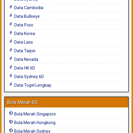
Data Cambodia
Data Bullseye
Data Pcso
Data Korea
Data Laos
Data Taipei
Data Nevada
Data HK 6D
Data Sydney 6D
Data Togel Lengkap
Bola Merah 6D
Bola Merah Singapore
Bola Merah Hongkong
Bola Merah Sydney