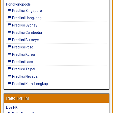
Hongkongpools
Prediksi Singapore
Prediksi Hongkong
Prediksi Sydney
Prediksi Cambodia
Prediksi Bullseye
Prediksi Pcso
Prediksi Korea
Prediksi Laos
Prediksi Taipei
Prediksi Nevada
Prediksi Kami Lengkap
Paito Hari Ini
Live HK