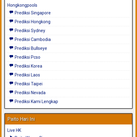
Hongkongpools
Prediksi Singapore
Prediksi Hongkong
Prediksi Sydney
Prediksi Cambodia
Prediksi Bullseye
Prediksi Pcso
Prediksi Korea
Prediksi Laos
Prediksi Taipei
Prediksi Nevada
Prediksi Kami Lengkap
Paito Hari Ini
Live HK