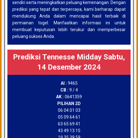
sendiri serta meningkatkan peluang kemenangan. Dengan
prediksi yang tepat dan terpercaya, kami berharap dapat
mendukung Anda dalam mencapai hasil terbaik di
permainan togel. Manfaatkan informasi ini untuk
membuat keputusan lebih terukur dan memperbesar
peluang sukses Anda.
Prediksi Tennesse Midday Sabtu,
14 Desember 2024
AI :
9465
CB :
9 / 4
AK :
0641359
PILIHAN 2D
06 04 01 03
05 09 64 61
63 65 69 41
43 49 13 15
19 35 39 59