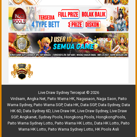
Live Draw Sydney Tercepat © 2026
Virdsam
,
Angka Net
,
Paito Warna HK
,
Nagasaon
,
Naga Saon
,
Paito
Warna Sydney
,
Paito Warna SGP
,
Data HK
,
Data SGP
,
Data Sydney
,
Data
HK 6D
,
Data Sydney 6D
,
Live Draw HK
,
Live Draw Sydney
,
Live Draw
SGP
,
Angkanet
,
Sydney Pools
,
Hongkong Pools
,
HongkongPools
,
Paito Warna Sydney Lotto
,
Paito Warna HK Lotto
,
Data HK Lotto
,
Paito
Warna HK Lotto
,
Paito Warna Sydney Lotto
,
HK Pools Asli