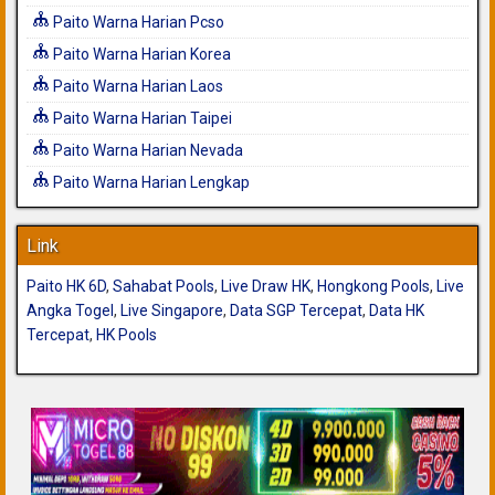
Paito Warna Harian Pcso
Paito Warna Harian Korea
Paito Warna Harian Laos
Paito Warna Harian Taipei
Paito Warna Harian Nevada
Paito Warna Harian Lengkap
Link
Paito HK 6D
,
Sahabat Pools
,
Live Draw HK
,
Hongkong Pools
,
Live
Angka Togel
,
Live Singapore
,
Data SGP Tercepat
,
Data HK
Tercepat
,
HK Pools