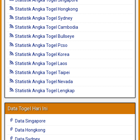
Statistik Angka Togel Hongkong
Statistik Angka Togel Sydney
Statistik Angka Togel Cambodia
Statistik Angka Togel Bullseye
Statistik Angka Togel Pcso
Statistik Angka Togel Korea
Statistik Angka Togel Laos
Statistik Angka Togel Taipei
Statistik Angka Togel Nevada
Statistik Angka Togel Lengkap
Data Togel Hari Ini
Data Singapore
Data Hongkong
Data Sydney