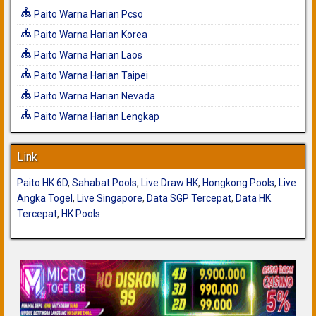
Paito Warna Harian Pcso
Paito Warna Harian Korea
Paito Warna Harian Laos
Paito Warna Harian Taipei
Paito Warna Harian Nevada
Paito Warna Harian Lengkap
Link
Paito HK 6D
,
Sahabat Pools
,
Live Draw HK
,
Hongkong Pools
,
Live
Angka Togel
,
Live Singapore
,
Data SGP Tercepat
,
Data HK
Tercepat
,
HK Pools