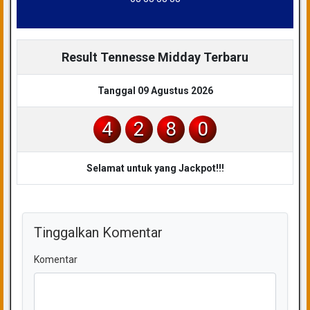
Result Tennesse Midday Terbaru
Tanggal 09 Agustus 2026
4
2
8
0
Selamat untuk yang Jackpot!!!
Tinggalkan Komentar
Komentar