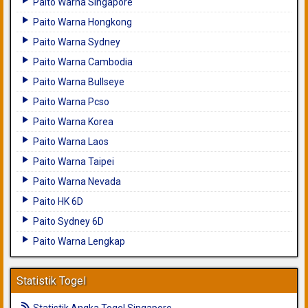
Paito Warna Singapore
Paito Warna Hongkong
Paito Warna Sydney
Paito Warna Cambodia
Paito Warna Bullseye
Paito Warna Pcso
Paito Warna Korea
Paito Warna Laos
Paito Warna Taipei
Paito Warna Nevada
Paito HK 6D
Paito Sydney 6D
Paito Warna Lengkap
Statistik Togel
Statistik Angka Togel Singapore