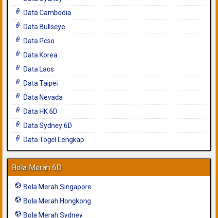
Data Cambodia
Data Bullseye
Data Pcso
Data Korea
Data Laos
Data Taipei
Data Nevada
Data HK 6D
Data Sydney 6D
Data Togel Lengkap
Bola Merah 6D
Bola Merah Singapore
Bola Merah Hongkong
Bola Merah Sydney