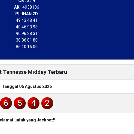
CB :
3 / 4
AK :
4938106
PILIHAN 2D
49 43 48 41
40 46 93 98
90 96 38 31
30 36 81 80
86 10 16 06
t Tennesse Midday Terbaru
Tanggal 06 Agustus 2026
6
5
4
2
elamat untuk yang Jackpot!!!