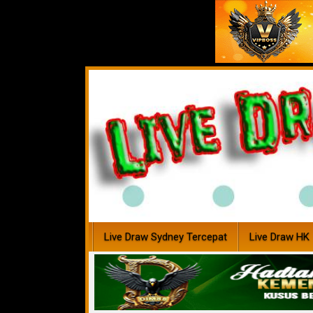
Live Draw Sydney Tercepat
Live Draw HK