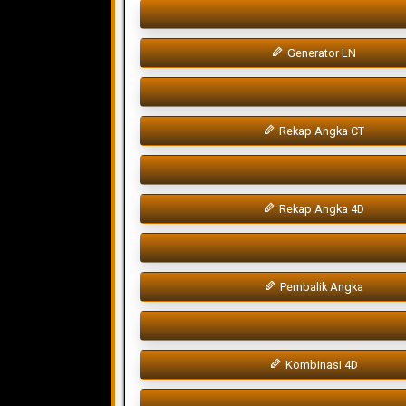
Generator LN
Rekap Angka CT
Rekap Angka 4D
Pembalik Angka
Kombinasi 4D