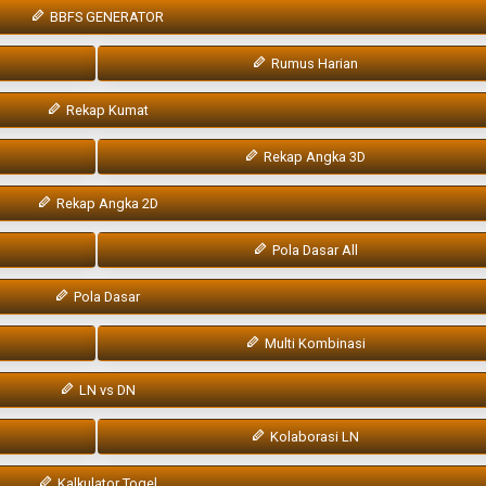
BBFS GENERATOR
Rumus Harian
Rekap Kumat
Rekap Angka 3D
Rekap Angka 2D
Pola Dasar All
Pola Dasar
Multi Kombinasi
LN vs DN
Kolaborasi LN
Kalkulator Togel