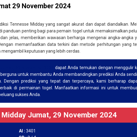
umat 29 November 2024
iksi Tennesse Midday yang sangat akurat dan dapat diandalkan. Mel
jadi panduan penting bagi para pemain togel untuk memaksimalkan pel
l dan jelas, memberikan wawasan berharga mengenai angka-angka 
i. Dengan memanfaatkan data terkini dan metode perhitungan yang te
n mengambil keputusan yang lebih cerdas.
k Jumat, 29 November 2024
dapat Anda temukan dengan menggulir 
g berguna untuk membantu Anda membandingkan prediksi Anda sendi
 Dengan prediksi yang tepat dan terpercaya, kami berharap dap
rbaik di permainan togel. Manfaatkan informasi ini untuk membu
peluang sukses Anda.
e Midday Jumat, 29 November 2024
AI :
3401