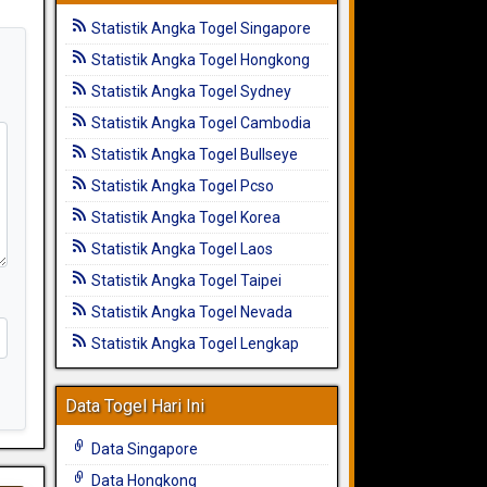
Statistik Angka Togel Singapore
Statistik Angka Togel Hongkong
Statistik Angka Togel Sydney
Statistik Angka Togel Cambodia
Statistik Angka Togel Bullseye
Statistik Angka Togel Pcso
Statistik Angka Togel Korea
Statistik Angka Togel Laos
Statistik Angka Togel Taipei
Statistik Angka Togel Nevada
Statistik Angka Togel Lengkap
Data Togel Hari Ini
Data Singapore
Data Hongkong