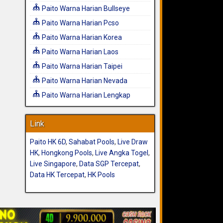
Paito Warna Harian Bullseye
Paito Warna Harian Pcso
Paito Warna Harian Korea
Paito Warna Harian Laos
Paito Warna Harian Taipei
Paito Warna Harian Nevada
Paito Warna Harian Lengkap
Link
Paito HK 6D
,
Sahabat Pools
,
Live Draw
HK
,
Hongkong Pools
,
Live Angka Togel
,
Live Singapore
,
Data SGP Tercepat
,
Data HK Tercepat
,
HK Pools