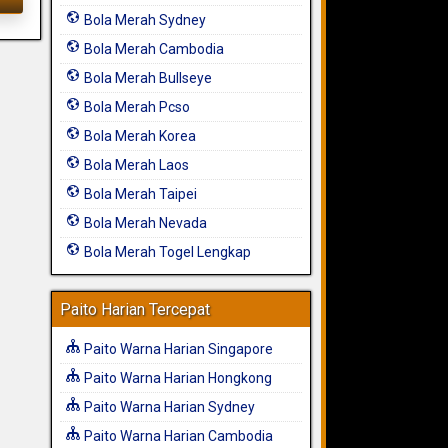
Bola Merah Sydney
Bola Merah Cambodia
Bola Merah Bullseye
Bola Merah Pcso
Bola Merah Korea
Bola Merah Laos
Bola Merah Taipei
Bola Merah Nevada
Bola Merah Togel Lengkap
Paito Harian Tercepat
Paito Warna Harian Singapore
Paito Warna Harian Hongkong
Paito Warna Harian Sydney
Paito Warna Harian Cambodia