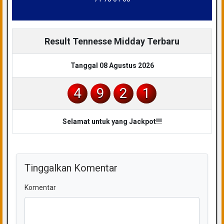
Result Tennesse Midday Terbaru
Tanggal 08 Agustus 2026
4
9
2
1
Selamat untuk yang Jackpot!!!
Tinggalkan Komentar
Komentar