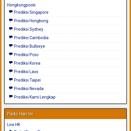
Hongkongpools
Prediksi Singapore
Prediksi Hongkong
Prediksi Sydney
Prediksi Cambodia
Prediksi Bullseye
Prediksi Pcso
Prediksi Korea
Prediksi Laos
Prediksi Taipei
Prediksi Nevada
Prediksi Kami Lengkap
Paito Hari Ini
Live HK