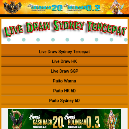
Live Draw Sydney Tercepat
Live Draw HK
Live Draw SGP
Paito Warna
Paito HK 6D
Paito Sydney 6D