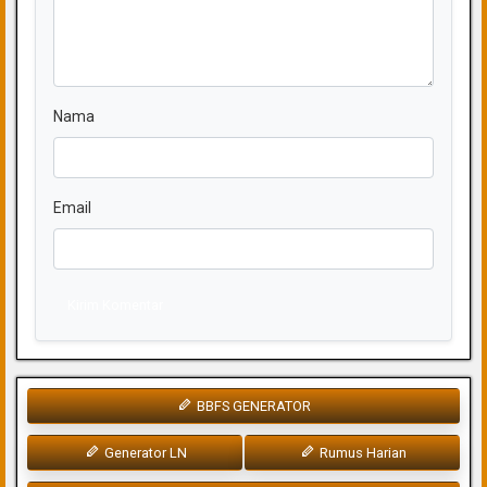
Nama
Email
Kirim Komentar
BBFS GENERATOR
Generator LN
Rumus Harian