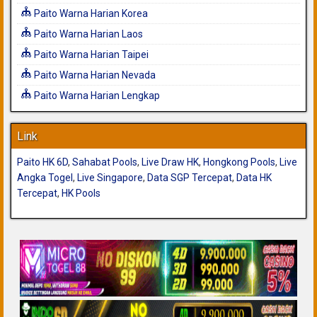
Paito Warna Harian Korea
Paito Warna Harian Laos
Paito Warna Harian Taipei
Paito Warna Harian Nevada
Paito Warna Harian Lengkap
Link
Paito HK 6D
,
Sahabat Pools
,
Live Draw HK
,
Hongkong Pools
,
Live
Angka Togel
,
Live Singapore
,
Data SGP Tercepat
,
Data HK
Tercepat
,
HK Pools