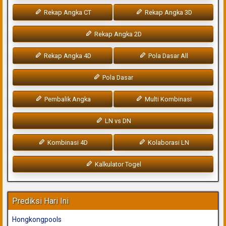
Rekap Angka CT
Rekap Angka 3D
Rekap Angka 2D
Rekap Angka 4D
Pola Dasar All
Pola Dasar
Pembalik Angka
Multi Kombinasi
LN vs DN
Kombinasi 4D
Kolaborasi LN
Kalkulator Togel
Prediksi Hari Ini
Hongkongpools