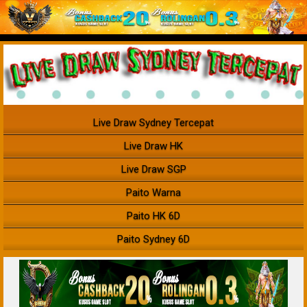
Live Draw Sydney Tercepat
Live Draw HK
Live Draw SGP
Paito Warna
Paito HK 6D
Paito Sydney 6D