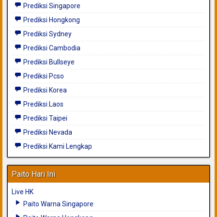
Prediksi Singapore
Prediksi Hongkong
Prediksi Sydney
Prediksi Cambodia
Prediksi Bullseye
Prediksi Pcso
Prediksi Korea
Prediksi Laos
Prediksi Taipei
Prediksi Nevada
Prediksi Kami Lengkap
Paito Hari Ini
Live HK
Paito Warna Singapore