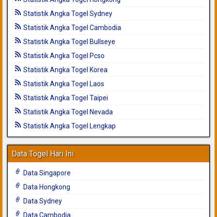
Statistik Angka Togel Sydney
Statistik Angka Togel Cambodia
Statistik Angka Togel Bullseye
Statistik Angka Togel Pcso
Statistik Angka Togel Korea
Statistik Angka Togel Laos
Statistik Angka Togel Taipei
Statistik Angka Togel Nevada
Statistik Angka Togel Lengkap
Data Togel Hari Ini
Data Singapore
Data Hongkong
Data Sydney
Data Cambodia