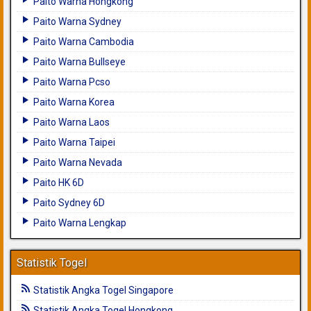
Paito Warna Hongkong
Paito Warna Sydney
Paito Warna Cambodia
Paito Warna Bullseye
Paito Warna Pcso
Paito Warna Korea
Paito Warna Laos
Paito Warna Taipei
Paito Warna Nevada
Paito HK 6D
Paito Sydney 6D
Paito Warna Lengkap
Statistik Togel
Statistik Angka Togel Singapore
Statistik Angka Togel Hongkong