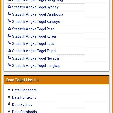
Statistik Angka Togel Sydney
Statistik Angka Togel Cambodia
Statistik Angka Togel Bullseye
Statistik Angka Togel Pcso
Statistik Angka Togel Korea
Statistik Angka Togel Laos
Statistik Angka Togel Taipei
Statistik Angka Togel Nevada
Statistik Angka Togel Lengkap
Data Togel Hari Ini
Data Singapore
Data Hongkong
Data Sydney
Data Cambodia