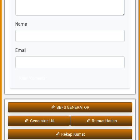
Nama
Email
Kirim Komentar
BBFS GENERATOR
Generator LN
Rumus Harian
Rekap Kumat