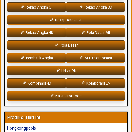
Rekap Angka CT
Rekap Angka 3D
Rekap Angka 2D
Rekap Angka 4D
Pola Dasar All
Pola Dasar
Pembalik Angka
Multi Kombinasi
LN vs DN
Kombinasi 4D
Kolaborasi LN
Kalkulator Togel
Prediksi Hari Ini
Hongkongpools