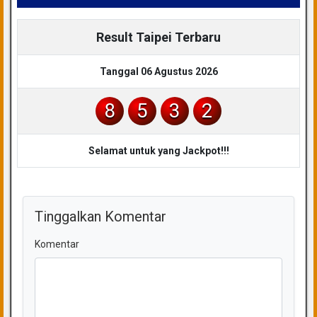
Result Taipei Terbaru
Tanggal 06 Agustus 2026
8
5
3
2
Selamat untuk yang Jackpot!!!
Tinggalkan Komentar
Komentar