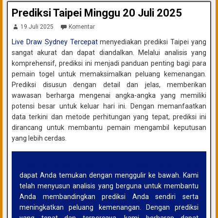
Prediksi Taipei Minggu 20 Juli 2025
19 Juli 2025
Komentar
Live Draw Sydney Tercepat
menyediakan prediksi Taipei yang
sangat akurat dan dapat diandalkan. Melalui analisis yang
komprehensif, prediksi ini menjadi panduan penting bagi para
pemain togel untuk memaksimalkan peluang kemenangan.
Prediksi disusun dengan detail dan jelas, memberikan
wawasan berharga mengenai angka-angka yang memiliki
potensi besar untuk keluar hari ini. Dengan memanfaatkan
data terkini dan metode perhitungan yang tepat, prediksi ini
dirancang untuk membantu pemain mengambil keputusan
yang lebih cerdas.
Prediksi Taipei terbaru untuk Minggu, 20 Juli 2025
dapat Anda temukan dengan menggulir ke bawah. Kami
telah menyusun analisis yang berguna untuk membantu
Anda membandingkan prediksi Anda sendiri serta
meningkatkan peluang kemenangan. Dengan prediksi
yang tepat dan terpercaya, kami berharap dapat