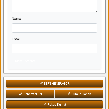
Nama
Email
Kirim Komentar
BBFS GENERATOR
Generator LN
Rumus Harian
Rekap Kumat