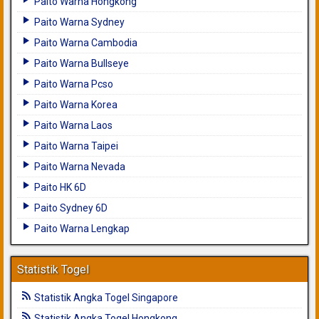
Paito Warna Hongkong
Paito Warna Sydney
Paito Warna Cambodia
Paito Warna Bullseye
Paito Warna Pcso
Paito Warna Korea
Paito Warna Laos
Paito Warna Taipei
Paito Warna Nevada
Paito HK 6D
Paito Sydney 6D
Paito Warna Lengkap
Statistik Togel
Statistik Angka Togel Singapore
Statistik Angka Togel Hongkong