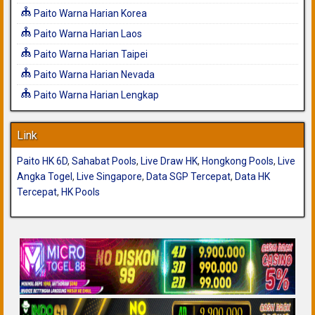
Paito Warna Harian Korea
Paito Warna Harian Laos
Paito Warna Harian Taipei
Paito Warna Harian Nevada
Paito Warna Harian Lengkap
Link
Paito HK 6D
,
Sahabat Pools
,
Live Draw HK
,
Hongkong Pools
,
Live
Angka Togel
,
Live Singapore
,
Data SGP Tercepat
,
Data HK
Tercepat
,
HK Pools