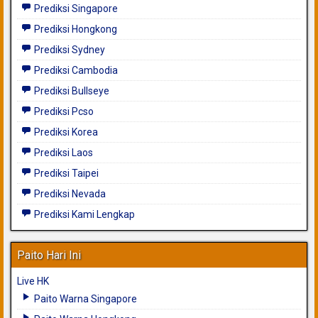
Prediksi Singapore
Prediksi Hongkong
Prediksi Sydney
Prediksi Cambodia
Prediksi Bullseye
Prediksi Pcso
Prediksi Korea
Prediksi Laos
Prediksi Taipei
Prediksi Nevada
Prediksi Kami Lengkap
Paito Hari Ini
Live HK
Paito Warna Singapore