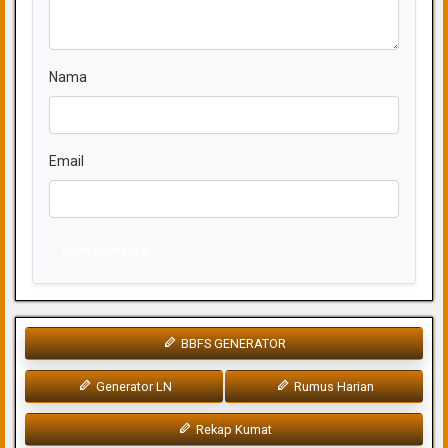
Nama
Email
Kirim Komentar
BBFS GENERATOR
Generator LN
Rumus Harian
Rekap Kumat