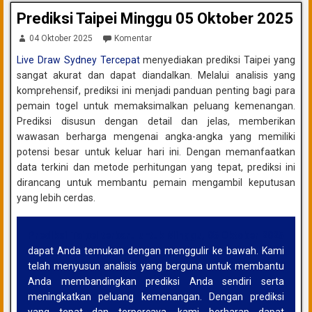
Prediksi Taipei Minggu 05 Oktober 2025
04 Oktober 2025
Komentar
Live Draw Sydney Tercepat
menyediakan prediksi Taipei yang
sangat akurat dan dapat diandalkan. Melalui analisis yang
komprehensif, prediksi ini menjadi panduan penting bagi para
pemain togel untuk memaksimalkan peluang kemenangan.
Prediksi disusun dengan detail dan jelas, memberikan
wawasan berharga mengenai angka-angka yang memiliki
potensi besar untuk keluar hari ini. Dengan memanfaatkan
data terkini dan metode perhitungan yang tepat, prediksi ini
dirancang untuk membantu pemain mengambil keputusan
yang lebih cerdas.
Prediksi Taipei terbaru untuk Minggu, 05 Oktober 2025
dapat Anda temukan dengan menggulir ke bawah. Kami
telah menyusun analisis yang berguna untuk membantu
Anda membandingkan prediksi Anda sendiri serta
meningkatkan peluang kemenangan. Dengan prediksi
yang tepat dan terpercaya, kami berharap dapat