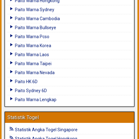
Paito Warna Hongkong
Paito Warna Sydney
Paito Warna Cambodia
Paito Warna Bullseye
Paito Warna Pcso
Paito Warna Korea
Paito Warna Laos
Paito Warna Taipei
Paito Warna Nevada
Paito HK 6D
Paito Sydney 6D
Paito Warna Lengkap
Statistik Togel
Statistik Angka Togel Singapore
Statistik Angka Togel Hongkong