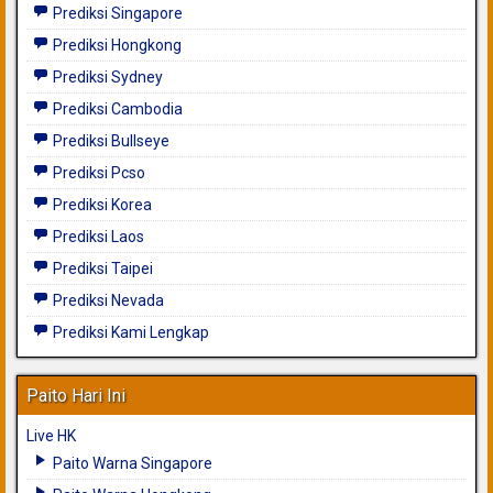
Prediksi Singapore
Prediksi Hongkong
Prediksi Sydney
Prediksi Cambodia
Prediksi Bullseye
Prediksi Pcso
Prediksi Korea
Prediksi Laos
Prediksi Taipei
Prediksi Nevada
Prediksi Kami Lengkap
Paito Hari Ini
Live HK
Paito Warna Singapore