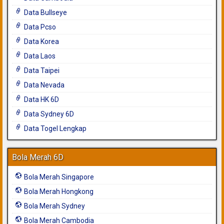
Data Bullseye
Data Pcso
Data Korea
Data Laos
Data Taipei
Data Nevada
Data HK 6D
Data Sydney 6D
Data Togel Lengkap
Bola Merah 6D
Bola Merah Singapore
Bola Merah Hongkong
Bola Merah Sydney
Bola Merah Cambodia