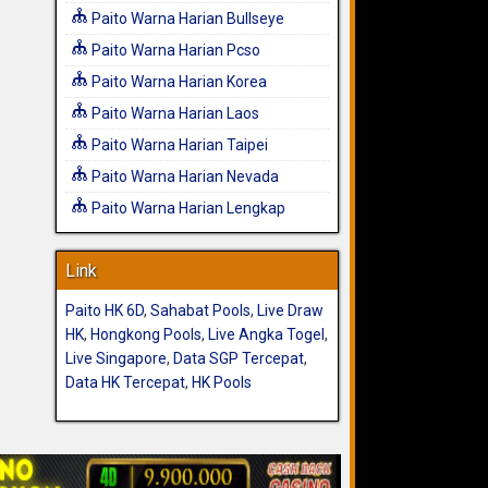
Paito Warna Harian Bullseye
Paito Warna Harian Pcso
Paito Warna Harian Korea
Paito Warna Harian Laos
Paito Warna Harian Taipei
Paito Warna Harian Nevada
Paito Warna Harian Lengkap
Link
Paito HK 6D
,
Sahabat Pools
,
Live Draw
HK
,
Hongkong Pools
,
Live Angka Togel
,
Live Singapore
,
Data SGP Tercepat
,
Data HK Tercepat
,
HK Pools