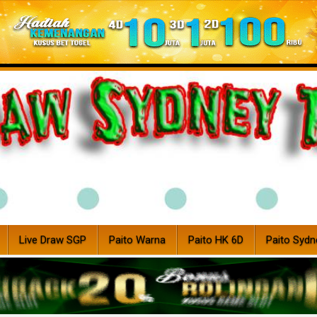
Live Draw SGP
Paito Warna
Paito HK 6D
Paito Sydn