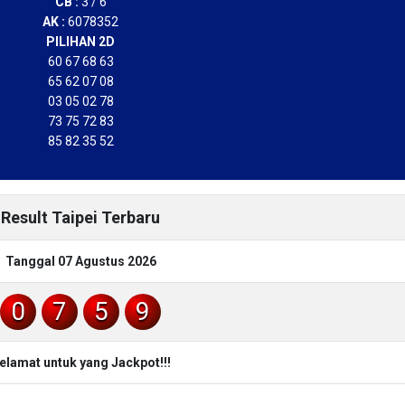
CB :
3 / 6
AK :
6078352
PILIHAN 2D
60 67 68 63
65 62 07 08
03 05 02 78
73 75 72 83
85 82 35 52
Result Taipei Terbaru
Tanggal 07 Agustus 2026
0
7
5
9
elamat untuk yang Jackpot!!!