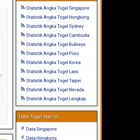
Statistik Angka Togel Singapore
Statistik Angka Togel Hongkong
Statistik Angka Togel Sydney
Statistik Angka Togel Cambodia
Statistik Angka Togel Bullseye
Statistik Angka Togel Pcso
Statistik Angka Togel Korea
Statistik Angka Togel Laos
Statistik Angka Togel Taipei
Statistik Angka Togel Nevada
Statistik Angka Togel Lengkap
Data Togel Hari Ini
Data Singapore
Data Hongkong