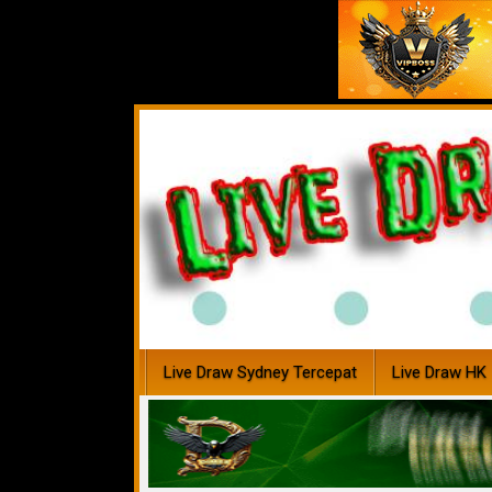
Live Draw Sydney Tercepat
Live Draw HK