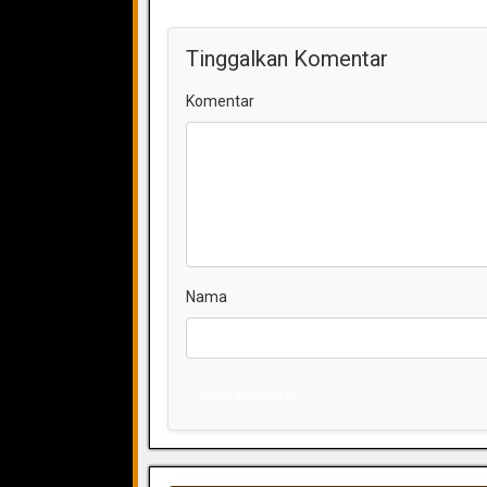
Tinggalkan Komentar
Komentar
Nama
Kirim Komentar