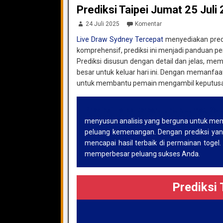
Prediksi Taipei Jumat 25 Juli
24 Juli 2025
Komentar
Live Draw Sydney Tercepat
menyediakan predik
komprehensif, prediksi ini menjadi panduan 
Prediksi disusun dengan detail dan jelas, 
besar untuk keluar hari ini. Dengan memanfaat
untuk membantu pemain mengambil keputusan
Prediksi Taipei terbaru untuk Jumat, 25 J
menyusun analisis yang berguna untuk me
peluang kemenangan. Dengan prediksi yan
mencapai hasil terbaik di permainan togel
memperbesar peluang sukses Anda.
Prediksi 