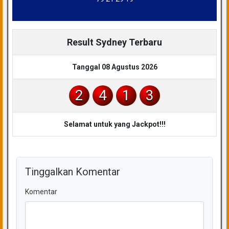
Result Sydney Terbaru
Tanggal 08 Agustus 2026
2
4
1
3
Selamat untuk yang Jackpot!!!
Tinggalkan Komentar
Komentar