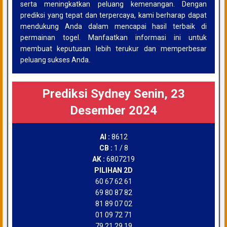
serta meningkatkan peluang kemenangan. Dengan
prediksi yang tepat dan terpercaya, kami berharap dapat
mendukung Anda dalam mencapai hasil terbaik di
permainan togel. Manfaatkan informasi ini untuk
membuat keputusan lebih terukur dan memperbesar
peluang sukses Anda.
Prediksi Sydney Senin, 23
Desember 2024
AI :
8612
CB :
1 / 8
AK :
6807219
PILIHAN 2D
60 67 62 61
69 80 87 82
81 89 07 02
01 09 72 71
79 21 29 19