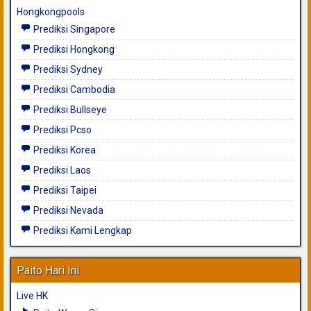
Hongkongpools
Prediksi Singapore
Prediksi Hongkong
Prediksi Sydney
Prediksi Cambodia
Prediksi Bullseye
Prediksi Pcso
Prediksi Korea
Prediksi Laos
Prediksi Taipei
Prediksi Nevada
Prediksi Kami Lengkap
Paito Hari Ini
Live HK