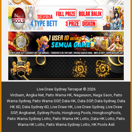
Live Draw Sydney Tercepat © 2026
Virdsam
,
Angka Net
,
Paito Warna HK
,
Nagasaon
,
Naga Saon
,
Paito
Warna Sydney
,
Paito Warna SGP
,
Data HK
,
Data SGP
,
Data Sydney
,
Data
HK 6D
,
Data Sydney 6D
,
Live Draw HK
,
Live Draw Sydney
,
Live Draw
SGP
,
Angkanet
,
Sydney Pools
,
Hongkong Pools
,
HongkongPools
,
Paito Warna Sydney Lotto
,
Paito Warna HK Lotto
,
Data HK Lotto
,
Paito
Warna HK Lotto
,
Paito Warna Sydney Lotto
,
HK Pools Asli