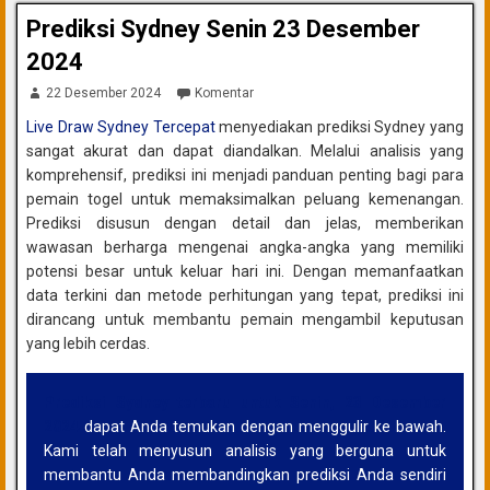
Prediksi Sydney Senin 23 Desember
2024
22 Desember 2024
Komentar
Live Draw Sydney Tercepat
menyediakan prediksi Sydney yang
sangat akurat dan dapat diandalkan. Melalui analisis yang
komprehensif, prediksi ini menjadi panduan penting bagi para
pemain togel untuk memaksimalkan peluang kemenangan.
Prediksi disusun dengan detail dan jelas, memberikan
wawasan berharga mengenai angka-angka yang memiliki
potensi besar untuk keluar hari ini. Dengan memanfaatkan
data terkini dan metode perhitungan yang tepat, prediksi ini
dirancang untuk membantu pemain mengambil keputusan
yang lebih cerdas.
Prediksi Sydney terbaru untuk Senin, 23 Desember
2024
dapat Anda temukan dengan menggulir ke bawah.
Kami telah menyusun analisis yang berguna untuk
membantu Anda membandingkan prediksi Anda sendiri