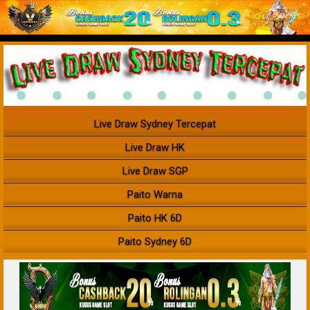
Live Draw Sydney Tercepat
Live Draw HK
Live Draw SGP
Paito Warna
Paito HK 6D
Paito Sydney 6D