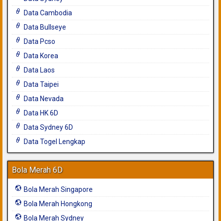
Data Cambodia
Data Bullseye
Data Pcso
Data Korea
Data Laos
Data Taipei
Data Nevada
Data HK 6D
Data Sydney 6D
Data Togel Lengkap
Bola Merah 6D
Bola Merah Singapore
Bola Merah Hongkong
Bola Merah Sydney