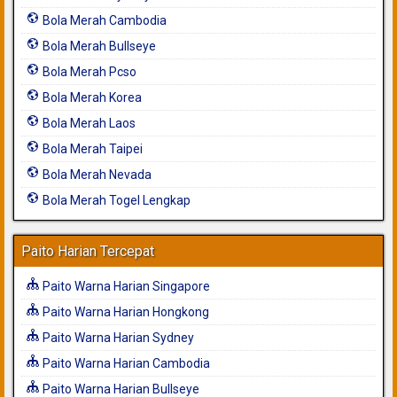
Bola Merah Cambodia
Bola Merah Bullseye
Bola Merah Pcso
Bola Merah Korea
Bola Merah Laos
Bola Merah Taipei
Bola Merah Nevada
Bola Merah Togel Lengkap
Paito Harian Tercepat
Paito Warna Harian Singapore
Paito Warna Harian Hongkong
Paito Warna Harian Sydney
Paito Warna Harian Cambodia
Paito Warna Harian Bullseye