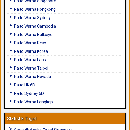
Paito Warna Singapore
Paito Warna Hongkong
Paito Warna Sydney
Paito Warna Cambodia
Paito Warna Bullseye
Paito Warna Pcso
Paito Warna Korea
Paito Warna Laos
Paito Warna Taipei
Paito Warna Nevada
Paito HK 6D
Paito Sydney 6D
Paito Warna Lengkap
Statistik Togel
Statistik Angka Togel Singapore