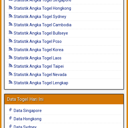
Statistik Angka Togel Hongkong
Statistik Angka Togel Sydney
Statistik Angka Togel Cambodia
Statistik Angka Togel Bullseye
Statistik Angka Togel Pcso
Statistik Angka Togel Korea
Statistik Angka Togel Laos
Statistik Angka Togel Taipei
Statistik Angka Togel Nevada
Statistik Angka Togel Lengkap
Data Togel Hari Ini
Data Singapore
Data Hongkong
Data Sydney