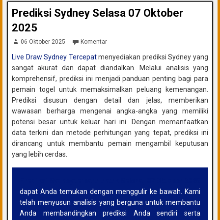
Prediksi Sydney Selasa 07 Oktober
2025
06 Oktober 2025
Komentar
Live Draw Sydney Tercepat
menyediakan prediksi Sydney yang
sangat akurat dan dapat diandalkan. Melalui analisis yang
komprehensif, prediksi ini menjadi panduan penting bagi para
pemain togel untuk memaksimalkan peluang kemenangan.
Prediksi disusun dengan detail dan jelas, memberikan
wawasan berharga mengenai angka-angka yang memiliki
potensi besar untuk keluar hari ini. Dengan memanfaatkan
data terkini dan metode perhitungan yang tepat, prediksi ini
dirancang untuk membantu pemain mengambil keputusan
yang lebih cerdas.
Prediksi Sydney terbaru untuk Selasa, 07 Oktober 2025
dapat Anda temukan dengan menggulir ke bawah. Kami
telah menyusun analisis yang berguna untuk membantu
Anda membandingkan prediksi Anda sendiri serta