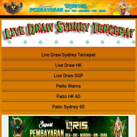
Live Draw Sydney Tercepat
Live Draw HK
Live Draw SGP
Paito Warna
Paito HK 6D
Paito Sydney 6D