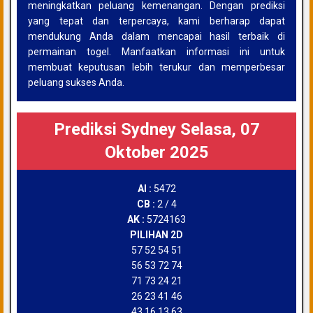
meningkatkan peluang kemenangan. Dengan prediksi
yang tepat dan terpercaya, kami berharap dapat
mendukung Anda dalam mencapai hasil terbaik di
permainan togel. Manfaatkan informasi ini untuk
membuat keputusan lebih terukur dan memperbesar
peluang sukses Anda.
Prediksi Sydney Selasa, 07
Oktober 2025
AI :
5472
CB :
2 / 4
AK :
5724163
PILIHAN 2D
57 52 54 51
56 53 72 74
71 73 24 21
26 23 41 46
43 16 13 63