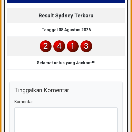
Result Sydney Terbaru
Tanggal 08 Agustus 2026
2
4
1
3
Selamat untuk yang Jackpot!!!
Tinggalkan Komentar
Komentar