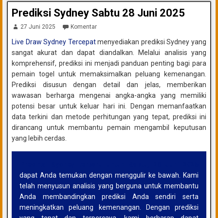
Prediksi Sydney Sabtu 28 Juni 2025
27 Juni 2025
Komentar
Live Draw Sydney Tercepat
menyediakan prediksi Sydney yang
sangat akurat dan dapat diandalkan. Melalui analisis yang
komprehensif, prediksi ini menjadi panduan penting bagi para
pemain togel untuk memaksimalkan peluang kemenangan.
Prediksi disusun dengan detail dan jelas, memberikan
wawasan berharga mengenai angka-angka yang memiliki
potensi besar untuk keluar hari ini. Dengan memanfaatkan
data terkini dan metode perhitungan yang tepat, prediksi ini
dirancang untuk membantu pemain mengambil keputusan
yang lebih cerdas.
Prediksi Sydney terbaru untuk Sabtu, 28 Juni 2025
dapat Anda temukan dengan menggulir ke bawah. Kami
telah menyusun analisis yang berguna untuk membantu
Anda membandingkan prediksi Anda sendiri serta
meningkatkan peluang kemenangan. Dengan prediksi
yang tepat dan terpercaya, kami berharap dapat