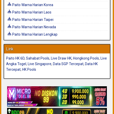
Paito Warna Harian Korea
Paito Warna Harian Laos
Paito Warna Harian Taipei
Paito Warna Harian Nevada
Paito Warna Harian Lengkap
Link
Paito HK 6D
,
Sahabat Pools
,
Live Draw HK
,
Hongkong Pools
,
Live
Angka Togel
,
Live Singapore
,
Data SGP Tercepat
,
Data HK
Tercepat
,
HK Pools