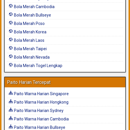
Bola Merah Cambodia
Bola Merah Bullseye
Bola Merah Pcso
Bola Merah Korea
Bola Merah Laos
Bola Merah Taipei
Bola Merah Nevada
Bola Merah Togel Lengkap
Paito Harian Tercepat
Paito Warna Harian Singapore
Paito Warna Harian Hongkong
Paito Warna Harian Sydney
Paito Warna Harian Cambodia
Paito Warna Harian Bullseye