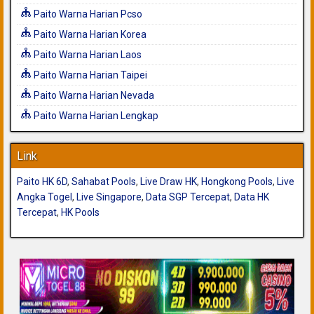
Paito Warna Harian Pcso
Paito Warna Harian Korea
Paito Warna Harian Laos
Paito Warna Harian Taipei
Paito Warna Harian Nevada
Paito Warna Harian Lengkap
Link
Paito HK 6D
,
Sahabat Pools
,
Live Draw HK
,
Hongkong Pools
,
Live
Angka Togel
,
Live Singapore
,
Data SGP Tercepat
,
Data HK
Tercepat
,
HK Pools