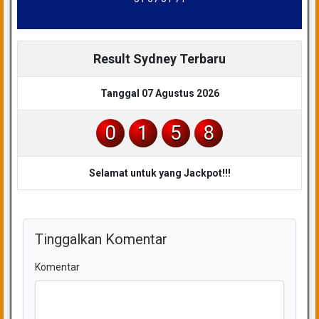
Result Sydney Terbaru
Tanggal 07 Agustus 2026
0
1
5
8
Selamat untuk yang Jackpot!!!
Tinggalkan Komentar
Komentar