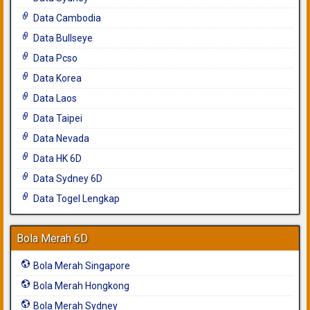
Data Cambodia
Data Bullseye
Data Pcso
Data Korea
Data Laos
Data Taipei
Data Nevada
Data HK 6D
Data Sydney 6D
Data Togel Lengkap
Bola Merah 6D
Bola Merah Singapore
Bola Merah Hongkong
Bola Merah Sydney