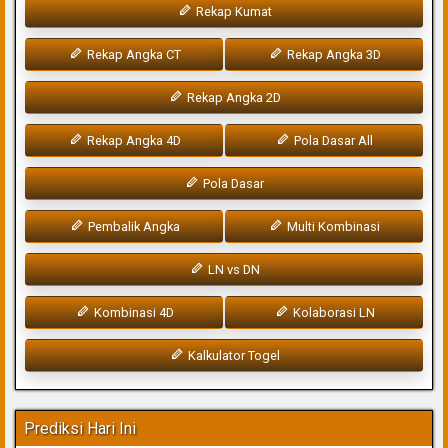
Rekap Kumat
Rekap Angka CT
Rekap Angka 3D
Rekap Angka 2D
Rekap Angka 4D
Pola Dasar All
Pola Dasar
Pembalik Angka
Multi Kombinasi
LN vs DN
Kombinasi 4D
Kolaborasi LN
Kalkulator Togel
Prediksi Hari Ini