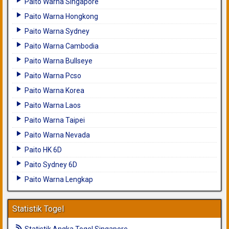
Paito Warna Singapore
Paito Warna Hongkong
Paito Warna Sydney
Paito Warna Cambodia
Paito Warna Bullseye
Paito Warna Pcso
Paito Warna Korea
Paito Warna Laos
Paito Warna Taipei
Paito Warna Nevada
Paito HK 6D
Paito Sydney 6D
Paito Warna Lengkap
Statistik Togel
Statistik Angka Togel Singapore