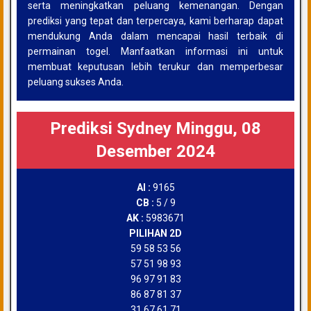
serta meningkatkan peluang kemenangan. Dengan
prediksi yang tepat dan terpercaya, kami berharap dapat
mendukung Anda dalam mencapai hasil terbaik di
permainan togel. Manfaatkan informasi ini untuk
membuat keputusan lebih terukur dan memperbesar
peluang sukses Anda.
Prediksi Sydney Minggu, 08
Desember 2024
AI :
9165
CB :
5 / 9
AK :
5983671
PILIHAN 2D
59 58 53 56
57 51 98 93
96 97 91 83
86 87 81 37
31 67 61 71