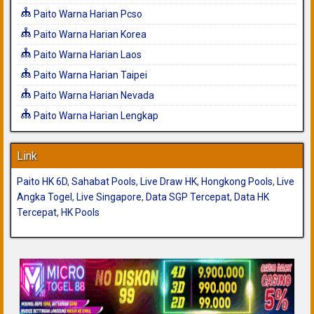
Paito Warna Harian Pcso
Paito Warna Harian Korea
Paito Warna Harian Laos
Paito Warna Harian Taipei
Paito Warna Harian Nevada
Paito Warna Harian Lengkap
Link
Paito HK 6D
,
Sahabat Pools
,
Live Draw HK
,
Hongkong Pools
,
Live
Angka Togel
,
Live Singapore
,
Data SGP Tercepat
,
Data HK
Tercepat
,
HK Pools