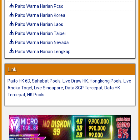
Paito Warna Harian Pcso
Paito Warna Harian Korea
Paito Warna Harian Laos
Paito Warna Harian Taipei
Paito Warna Harian Nevada
Paito Warna Harian Lengkap
Link
Paito HK 6D
,
Sahabat Pools
,
Live Draw HK
,
Hongkong Pools
,
Live
Angka Togel
,
Live Singapore
,
Data SGP Tercepat
,
Data HK
Tercepat
,
HK Pools