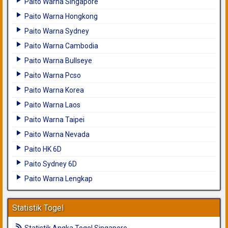
Paito Warna Singapore
Paito Warna Hongkong
Paito Warna Sydney
Paito Warna Cambodia
Paito Warna Bullseye
Paito Warna Pcso
Paito Warna Korea
Paito Warna Laos
Paito Warna Taipei
Paito Warna Nevada
Paito HK 6D
Paito Sydney 6D
Paito Warna Lengkap
Statistik Togel
Statistik Angka Togel Singapore