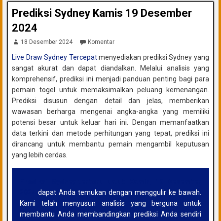
Prediksi Sydney Kamis 19 Desember
2024
18 Desember 2024
Komentar
Live Draw Sydney Tercepat
menyediakan prediksi Sydney yang
sangat akurat dan dapat diandalkan. Melalui analisis yang
komprehensif, prediksi ini menjadi panduan penting bagi para
pemain togel untuk memaksimalkan peluang kemenangan.
Prediksi disusun dengan detail dan jelas, memberikan
wawasan berharga mengenai angka-angka yang memiliki
potensi besar untuk keluar hari ini. Dengan memanfaatkan
data terkini dan metode perhitungan yang tepat, prediksi ini
dirancang untuk membantu pemain mengambil keputusan
yang lebih cerdas.
Prediksi Sydney terbaru untuk Kamis, 19 Desember
2024
dapat Anda temukan dengan menggulir ke bawah.
Kami telah menyusun analisis yang berguna untuk
membantu Anda membandingkan prediksi Anda sendiri