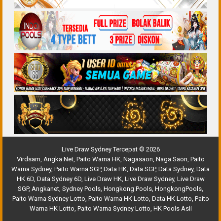
Live Draw Sydney Tercepat © 2026
Virdsam
,
Angka Net
,
Paito Warna HK
,
Nagasaon
,
Naga Saon
,
Paito
Warna Sydney
,
Paito Warna SGP
,
Data HK
,
Data SGP
,
Data Sydney
,
Data
HK 6D
,
Data Sydney 6D
,
Live Draw HK
,
Live Draw Sydney
,
Live Draw
SGP
,
Angkanet
,
Sydney Pools
,
Hongkong Pools
,
HongkongPools
,
Paito Warna Sydney Lotto
,
Paito Warna HK Lotto
,
Data HK Lotto
,
Paito
Warna HK Lotto
,
Paito Warna Sydney Lotto
,
HK Pools Asli