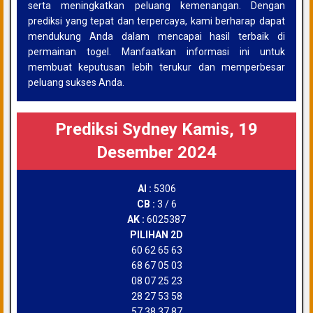
serta meningkatkan peluang kemenangan. Dengan
prediksi yang tepat dan terpercaya, kami berharap dapat
mendukung Anda dalam mencapai hasil terbaik di
permainan togel. Manfaatkan informasi ini untuk
membuat keputusan lebih terukur dan memperbesar
peluang sukses Anda.
Prediksi Sydney Kamis, 19
Desember 2024
AI :
5306
CB :
3 / 6
AK :
6025387
PILIHAN 2D
60 62 65 63
68 67 05 03
08 07 25 23
28 27 53 58
57 38 37 87