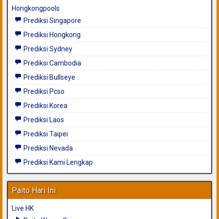
Hongkongpools
Prediksi Singapore
Prediksi Hongkong
Prediksi Sydney
Prediksi Cambodia
Prediksi Bullseye
Prediksi Pcso
Prediksi Korea
Prediksi Laos
Prediksi Taipei
Prediksi Nevada
Prediksi Kami Lengkap
Paito Hari Ini
Live HK