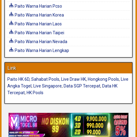
Paito Warna Harian Pcso
Paito Warna Harian Korea
Paito Warna Harian Laos
Paito Warna Harian Taipei
Paito Warna Harian Nevada
Paito Warna Harian Lengkap
Link
Paito HK 6D
,
Sahabat Pools
,
Live Draw HK
,
Hongkong Pools
,
Live
Angka Togel
,
Live Singapore
,
Data SGP Tercepat
,
Data HK
Tercepat
,
HK Pools