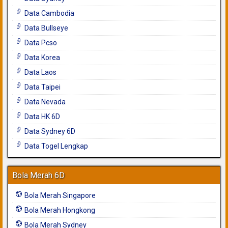
Data Cambodia
Data Bullseye
Data Pcso
Data Korea
Data Laos
Data Taipei
Data Nevada
Data HK 6D
Data Sydney 6D
Data Togel Lengkap
Bola Merah 6D
Bola Merah Singapore
Bola Merah Hongkong
Bola Merah Sydney