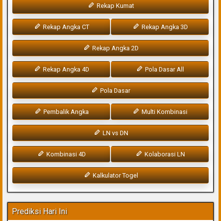
Rekap Kumat
Rekap Angka CT
Rekap Angka 3D
Rekap Angka 2D
Rekap Angka 4D
Pola Dasar All
Pola Dasar
Pembalik Angka
Multi Kombinasi
LN vs DN
Kombinasi 4D
Kolaborasi LN
Kalkulator Togel
Prediksi Hari Ini