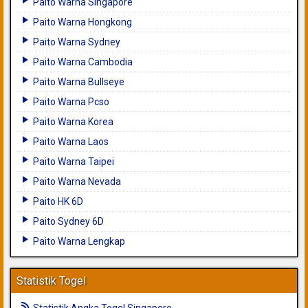
Paito Warna Singapore
Paito Warna Hongkong
Paito Warna Sydney
Paito Warna Cambodia
Paito Warna Bullseye
Paito Warna Pcso
Paito Warna Korea
Paito Warna Laos
Paito Warna Taipei
Paito Warna Nevada
Paito HK 6D
Paito Sydney 6D
Paito Warna Lengkap
Statistik Togel
Statistik Angka Togel Singapore