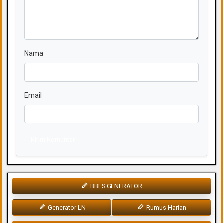
Nama
Email
Kirim Komentar
BBFS GENERATOR
Generator LN
Rumus Harian