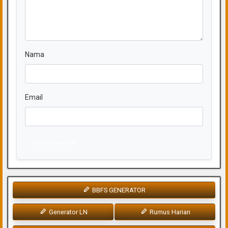
Nama
Email
Kirim Komentar
BBFS GENERATOR
Generator LN
Rumus Harian