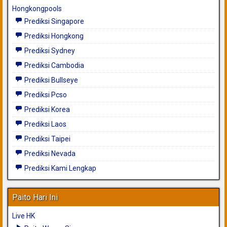
Hongkongpools
Prediksi Singapore
Prediksi Hongkong
Prediksi Sydney
Prediksi Cambodia
Prediksi Bullseye
Prediksi Pcso
Prediksi Korea
Prediksi Laos
Prediksi Taipei
Prediksi Nevada
Prediksi Kami Lengkap
Paito Hari Ini
Live HK