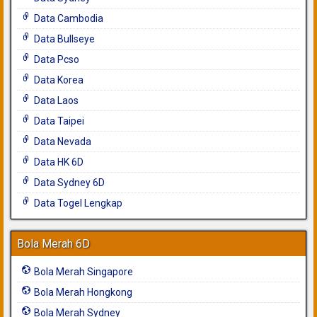
Data Cambodia
Data Bullseye
Data Pcso
Data Korea
Data Laos
Data Taipei
Data Nevada
Data HK 6D
Data Sydney 6D
Data Togel Lengkap
Bola Merah 6D
Bola Merah Singapore
Bola Merah Hongkong
Bola Merah Sydney