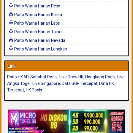
Paito Warna Harian Pcso
Paito Warna Harian Korea
Paito Warna Harian Laos
Paito Warna Harian Taipei
Paito Warna Harian Nevada
Paito Warna Harian Lengkap
Link
Paito HK 6D
,
Sahabat Pools
,
Live Draw HK
,
Hongkong Pools
,
Live
Angka Togel
,
Live Singapore
,
Data SGP Tercepat
,
Data HK
Tercepat
,
HK Pools