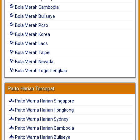
Bola Merah Cambodia
Bola Merah Bullseye
Bola Merah Pcso
Bola Merah Korea
Bola Merah Laos
Bola Merah Taipei
Bola Merah Nevada
Bola Merah Togel Lengkap
Paito Harian Tercepat
Paito Warna Harian Singapore
Paito Warna Harian Hongkong
Paito Warna Harian Sydney
Paito Warna Harian Cambodia
Paito Warna Harian Bullseye