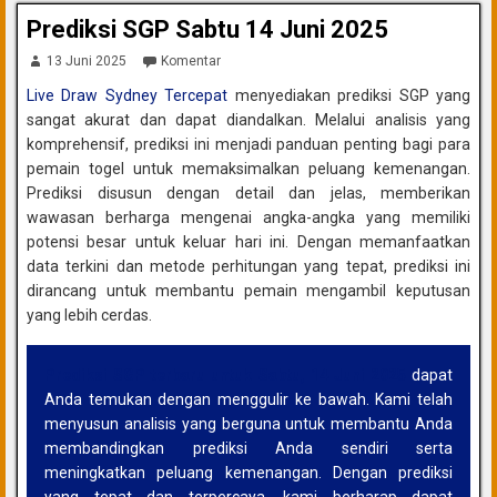
Prediksi SGP Sabtu 14 Juni 2025
13 Juni 2025
Komentar
Live Draw Sydney Tercepat
menyediakan prediksi SGP yang
sangat akurat dan dapat diandalkan. Melalui analisis yang
komprehensif, prediksi ini menjadi panduan penting bagi para
pemain togel untuk memaksimalkan peluang kemenangan.
Prediksi disusun dengan detail dan jelas, memberikan
wawasan berharga mengenai angka-angka yang memiliki
potensi besar untuk keluar hari ini. Dengan memanfaatkan
data terkini dan metode perhitungan yang tepat, prediksi ini
dirancang untuk membantu pemain mengambil keputusan
yang lebih cerdas.
Prediksi SGP terbaru untuk Sabtu, 14 Juni 2025
dapat
Anda temukan dengan menggulir ke bawah. Kami telah
menyusun analisis yang berguna untuk membantu Anda
membandingkan prediksi Anda sendiri serta
meningkatkan peluang kemenangan. Dengan prediksi
yang tepat dan terpercaya, kami berharap dapat