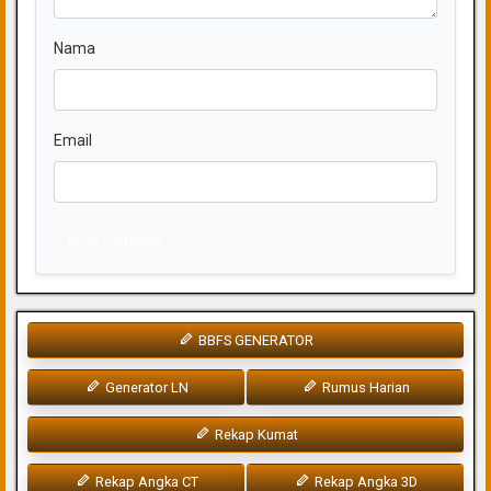
Nama
Email
Kirim Komentar
BBFS GENERATOR
Generator LN
Rumus Harian
Rekap Kumat
Rekap Angka CT
Rekap Angka 3D