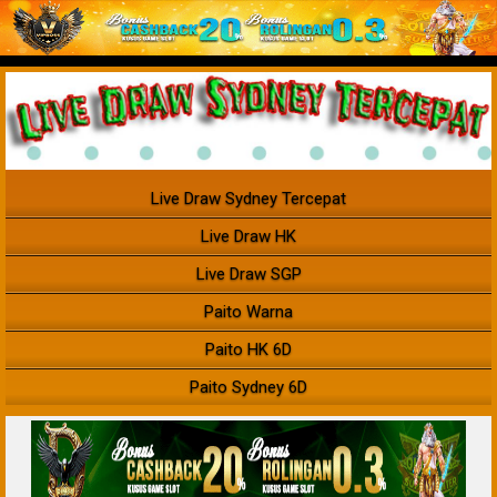
Live Draw Sydney Tercepat
Live Draw HK
Live Draw SGP
Paito Warna
Paito HK 6D
Paito Sydney 6D