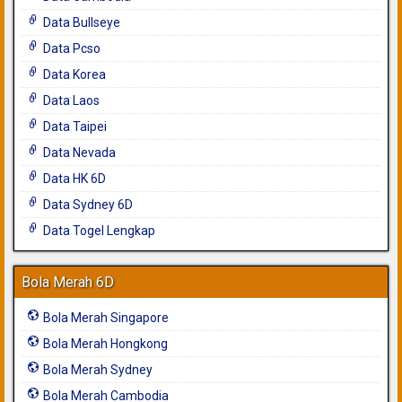
Data Bullseye
Data Pcso
Data Korea
Data Laos
Data Taipei
Data Nevada
Data HK 6D
Data Sydney 6D
Data Togel Lengkap
Bola Merah 6D
Bola Merah Singapore
Bola Merah Hongkong
Bola Merah Sydney
Bola Merah Cambodia