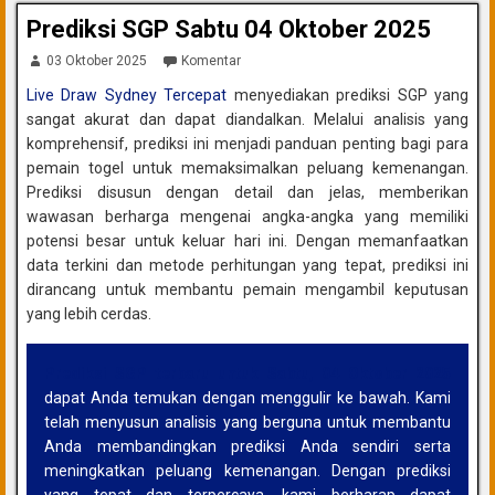
Prediksi SGP Sabtu 04 Oktober 2025
03 Oktober 2025
Komentar
Live Draw Sydney Tercepat
menyediakan prediksi SGP yang
sangat akurat dan dapat diandalkan. Melalui analisis yang
komprehensif, prediksi ini menjadi panduan penting bagi para
pemain togel untuk memaksimalkan peluang kemenangan.
Prediksi disusun dengan detail dan jelas, memberikan
wawasan berharga mengenai angka-angka yang memiliki
potensi besar untuk keluar hari ini. Dengan memanfaatkan
data terkini dan metode perhitungan yang tepat, prediksi ini
dirancang untuk membantu pemain mengambil keputusan
yang lebih cerdas.
Prediksi SGP terbaru untuk Sabtu, 04 Oktober 2025
dapat Anda temukan dengan menggulir ke bawah. Kami
telah menyusun analisis yang berguna untuk membantu
Anda membandingkan prediksi Anda sendiri serta
meningkatkan peluang kemenangan. Dengan prediksi
yang tepat dan terpercaya, kami berharap dapat