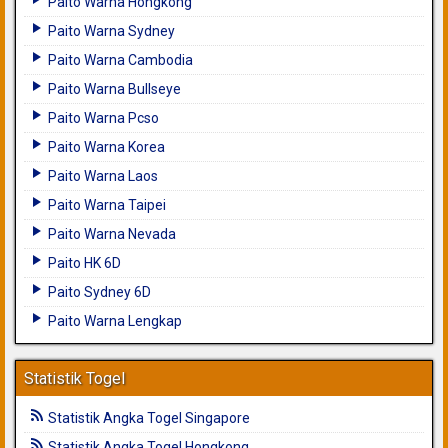
Paito Warna Hongkong
Paito Warna Sydney
Paito Warna Cambodia
Paito Warna Bullseye
Paito Warna Pcso
Paito Warna Korea
Paito Warna Laos
Paito Warna Taipei
Paito Warna Nevada
Paito HK 6D
Paito Sydney 6D
Paito Warna Lengkap
Statistik Togel
Statistik Angka Togel Singapore
Statistik Angka Togel Hongkong