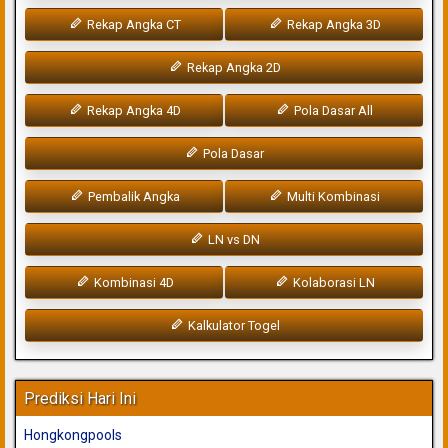
Rekap Angka CT
Rekap Angka 3D
Rekap Angka 2D
Rekap Angka 4D
Pola Dasar All
Pola Dasar
Pembalik Angka
Multi Kombinasi
LN vs DN
Kombinasi 4D
Kolaborasi LN
Kalkulator Togel
Prediksi Hari Ini
Hongkongpools