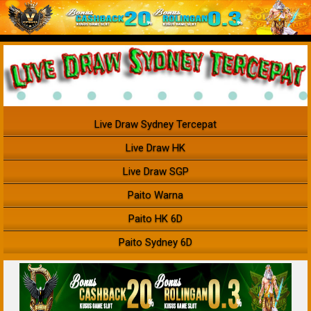
Live Draw Sydney Tercepat
Live Draw HK
Live Draw SGP
Paito Warna
Paito HK 6D
Paito Sydney 6D