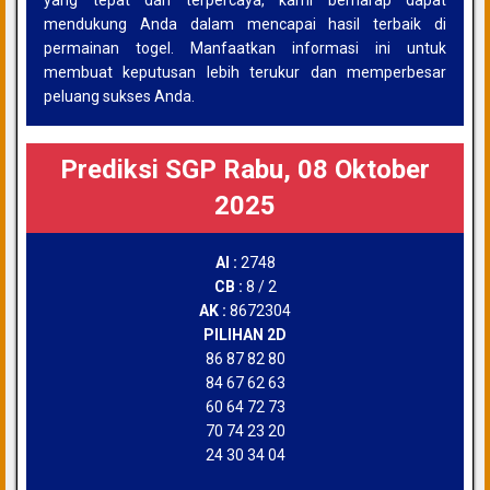
mendukung Anda dalam mencapai hasil terbaik di
permainan togel. Manfaatkan informasi ini untuk
membuat keputusan lebih terukur dan memperbesar
peluang sukses Anda.
Prediksi SGP Rabu, 08 Oktober
2025
AI :
2748
CB :
8 / 2
AK :
8672304
PILIHAN 2D
86 87 82 80
84 67 62 63
60 64 72 73
70 74 23 20
24 30 34 04