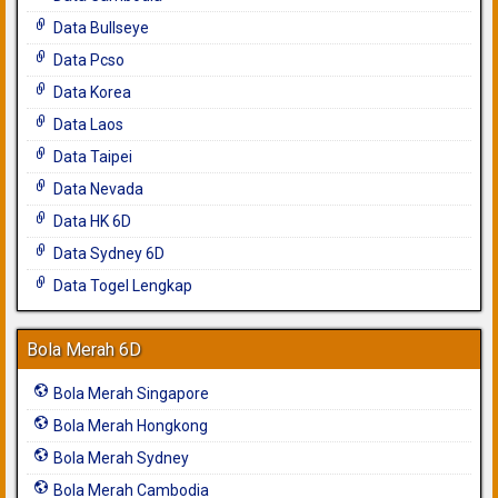
Data Bullseye
Data Pcso
Data Korea
Data Laos
Data Taipei
Data Nevada
Data HK 6D
Data Sydney 6D
Data Togel Lengkap
Bola Merah 6D
Bola Merah Singapore
Bola Merah Hongkong
Bola Merah Sydney
Bola Merah Cambodia