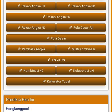
Rekap Angka CT
Rekap Angka 3D
Rekap Angka 2D
Rekap Angka 4D
Pola Dasar All
Pola Dasar
Pembalik Angka
Multi Kombinasi
LN vs DN
Kombinasi 4D
Kolaborasi LN
Kalkulator Togel
Prediksi Hari Ini
Hongkongpools