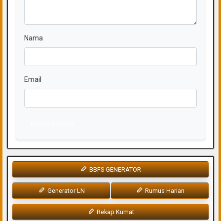
Nama
Email
Kirim Komentar
BBFS GENERATOR
Generator LN
Rumus Harian
Rekap Kumat