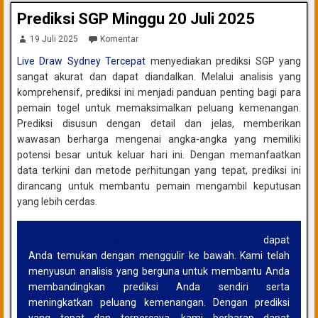
Prediksi SGP Minggu 20 Juli 2025
19 Juli 2025
Komentar
Live Draw Sydney Tercepat
menyediakan prediksi SGP yang
sangat akurat dan dapat diandalkan. Melalui analisis yang
komprehensif, prediksi ini menjadi panduan penting bagi para
pemain togel untuk memaksimalkan peluang kemenangan.
Prediksi disusun dengan detail dan jelas, memberikan
wawasan berharga mengenai angka-angka yang memiliki
potensi besar untuk keluar hari ini. Dengan memanfaatkan
data terkini dan metode perhitungan yang tepat, prediksi ini
dirancang untuk membantu pemain mengambil keputusan
yang lebih cerdas.
Prediksi SGP terbaru untuk Minggu, 20 Juli 2025
dapat
Anda temukan dengan menggulir ke bawah. Kami telah
menyusun analisis yang berguna untuk membantu Anda
membandingkan prediksi Anda sendiri serta
meningkatkan peluang kemenangan. Dengan prediksi
yang tepat dan terpercaya, kami berharap dapat