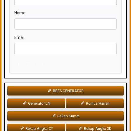
Nama
Email
Kirim Komentar
BBFS GENERATOR
Generator LN
Rumus Harian
Rekap Kumat
Rekap Angka CT
Rekap Angka 3D