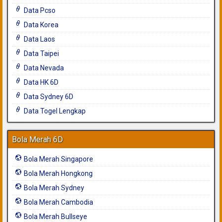
Data Pcso
Data Korea
Data Laos
Data Taipei
Data Nevada
Data HK 6D
Data Sydney 6D
Data Togel Lengkap
Bola Merah 6D
Bola Merah Singapore
Bola Merah Hongkong
Bola Merah Sydney
Bola Merah Cambodia
Bola Merah Bullseye