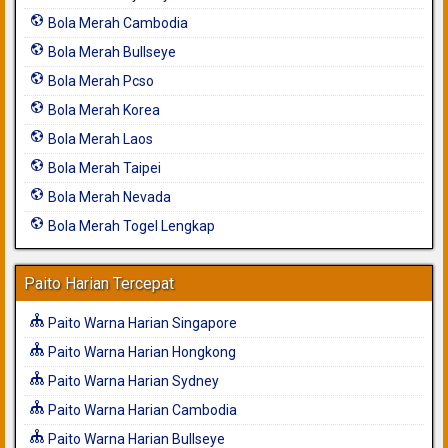
Bola Merah Cambodia
Bola Merah Bullseye
Bola Merah Pcso
Bola Merah Korea
Bola Merah Laos
Bola Merah Taipei
Bola Merah Nevada
Bola Merah Togel Lengkap
Paito Harian Tercepat
Paito Warna Harian Singapore
Paito Warna Harian Hongkong
Paito Warna Harian Sydney
Paito Warna Harian Cambodia
Paito Warna Harian Bullseye