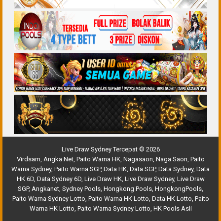
Live Draw Sydney Tercepat © 2026
Virdsam
,
Angka Net
,
Paito Warna HK
,
Nagasaon
,
Naga Saon
,
Paito
Warna Sydney
,
Paito Warna SGP
,
Data HK
,
Data SGP
,
Data Sydney
,
Data
HK 6D
,
Data Sydney 6D
,
Live Draw HK
,
Live Draw Sydney
,
Live Draw
SGP
,
Angkanet
,
Sydney Pools
,
Hongkong Pools
,
HongkongPools
,
Paito Warna Sydney Lotto
,
Paito Warna HK Lotto
,
Data HK Lotto
,
Paito
Warna HK Lotto
,
Paito Warna Sydney Lotto
,
HK Pools Asli