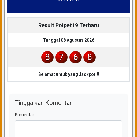
Result Poipet19 Terbaru
Tanggal 08 Agustus 2026
8
7
6
8
Selamat untuk yang Jackpot!!!
Tinggalkan Komentar
Komentar