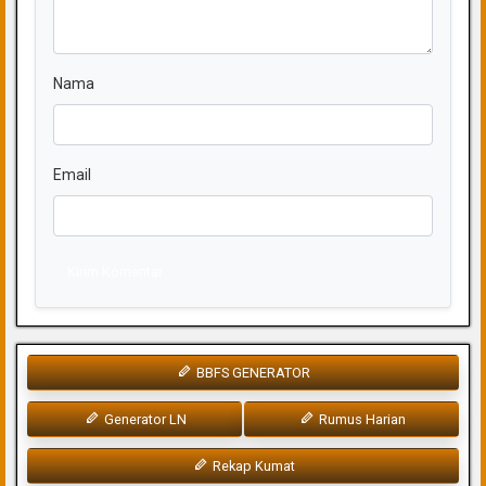
Nama
Email
Kirim Komentar
BBFS GENERATOR
Generator LN
Rumus Harian
Rekap Kumat