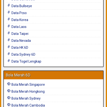
Data Bullseye
Data Pcso
Data Korea
Data Laos
Data Taipei
Data Nevada
Data HK 6D
Data Sydney 6D
Data Togel Lengkap
Bola Merah 6D
Bola Merah Singapore
Bola Merah Hongkong
Bola Merah Sydney
Bola Merah Cambodia