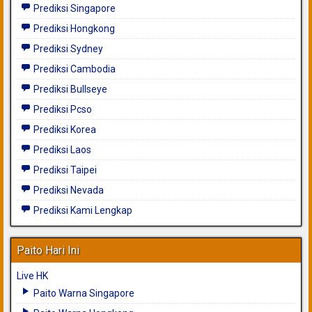
Prediksi Singapore
Prediksi Hongkong
Prediksi Sydney
Prediksi Cambodia
Prediksi Bullseye
Prediksi Pcso
Prediksi Korea
Prediksi Laos
Prediksi Taipei
Prediksi Nevada
Prediksi Kami Lengkap
Paito Hari Ini
Live HK
Paito Warna Singapore