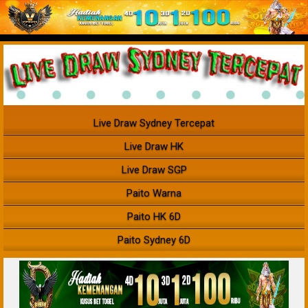
Live Draw Sydney Tercepat
Live Draw HK
Live Draw SGP
Paito Warna
Paito HK 6D
Paito Sydney 6D