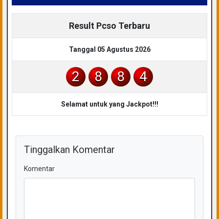
Result Pcso Terbaru
Tanggal 05 Agustus 2026
2
8
8
4
Selamat untuk yang Jackpot!!!
Tinggalkan Komentar
Komentar