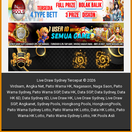
Live Draw Sydney Tercepat © 2026
Virdsam
,
Angka Net
,
Paito Warna HK
,
Nagasaon
,
Naga Saon
,
Paito
Warna Sydney
,
Paito Warna SGP
,
Data HK
,
Data SGP
,
Data Sydney
,
Data
HK 6D
,
Data Sydney 6D
,
Live Draw HK
,
Live Draw Sydney
,
Live Draw
SGP
,
Angkanet
,
Sydney Pools
,
Hongkong Pools
,
HongkongPools
,
Paito Warna Sydney Lotto
,
Paito Warna HK Lotto
,
Data HK Lotto
,
Paito
Warna HK Lotto
,
Paito Warna Sydney Lotto
,
HK Pools Asli