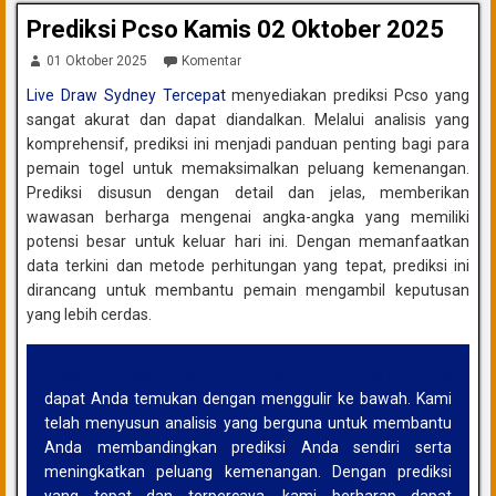
Prediksi Pcso Kamis 02 Oktober 2025
01 Oktober 2025
Komentar
Live Draw Sydney Tercepat
menyediakan prediksi Pcso yang
sangat akurat dan dapat diandalkan. Melalui analisis yang
komprehensif, prediksi ini menjadi panduan penting bagi para
pemain togel untuk memaksimalkan peluang kemenangan.
Prediksi disusun dengan detail dan jelas, memberikan
wawasan berharga mengenai angka-angka yang memiliki
potensi besar untuk keluar hari ini. Dengan memanfaatkan
data terkini dan metode perhitungan yang tepat, prediksi ini
dirancang untuk membantu pemain mengambil keputusan
yang lebih cerdas.
Prediksi Pcso terbaru untuk Kamis, 02 Oktober 2025
dapat Anda temukan dengan menggulir ke bawah. Kami
telah menyusun analisis yang berguna untuk membantu
Anda membandingkan prediksi Anda sendiri serta
meningkatkan peluang kemenangan. Dengan prediksi
yang tepat dan terpercaya, kami berharap dapat