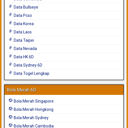
Data Bullseye
Data Pcso
Data Korea
Data Laos
Data Taipei
Data Nevada
Data HK 6D
Data Sydney 6D
Data Togel Lengkap
Bola Merah 6D
Bola Merah Singapore
Bola Merah Hongkong
Bola Merah Sydney
Bola Merah Cambodia