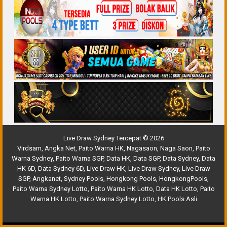
Live Draw Sydney Tercepat © 2026
Virdsam
,
Angka Net
,
Paito Warna HK
,
Nagasaon
,
Naga Saon
,
Paito
Warna Sydney
,
Paito Warna SGP
,
Data HK
,
Data SGP
,
Data Sydney
,
Data
HK 6D
,
Data Sydney 6D
,
Live Draw HK
,
Live Draw Sydney
,
Live Draw
SGP
,
Angkanet
,
Sydney Pools
,
Hongkong Pools
,
HongkongPools
,
Paito Warna Sydney Lotto
,
Paito Warna HK Lotto
,
Data HK Lotto
,
Paito
Warna HK Lotto
,
Paito Warna Sydney Lotto
,
HK Pools Asli