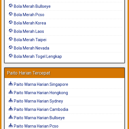
Bola Merah Bullseye
Bola Merah Pcso
Bola Merah Korea
Bola Merah Laos
Bola Merah Taipei
Bola Merah Nevada
Bola Merah Togel Lengkap
Paito Harian Tercepat
Paito Warna Harian Singapore
Paito Warna Harian Hongkong
Paito Warna Harian Sydney
Paito Warna Harian Cambodia
Paito Warna Harian Bullseye
Paito Warna Harian Pcso