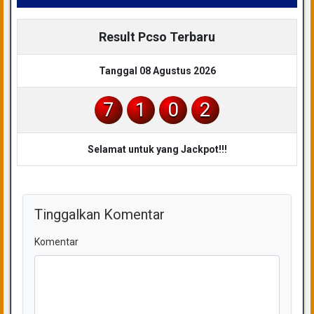
Result Pcso Terbaru
Tanggal 08 Agustus 2026
7
1
0
2
Selamat untuk yang Jackpot!!!
Tinggalkan Komentar
Komentar