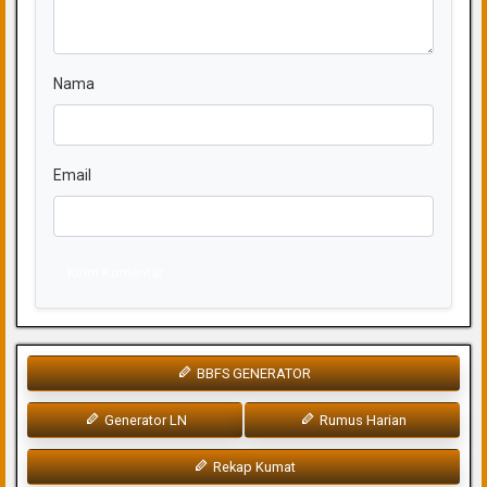
Nama
Email
Kirim Komentar
BBFS GENERATOR
Generator LN
Rumus Harian
Rekap Kumat