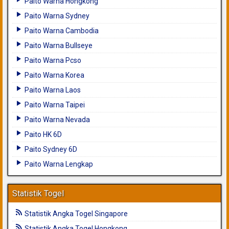
Paito Warna Hongkong
Paito Warna Sydney
Paito Warna Cambodia
Paito Warna Bullseye
Paito Warna Pcso
Paito Warna Korea
Paito Warna Laos
Paito Warna Taipei
Paito Warna Nevada
Paito HK 6D
Paito Sydney 6D
Paito Warna Lengkap
Statistik Togel
Statistik Angka Togel Singapore
Statistik Angka Togel Hongkong