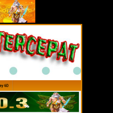
ey 6D