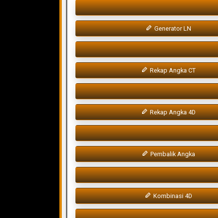
Generator LN
Rekap Angka CT
Rekap Angka 4D
Pembalik Angka
Kombinasi 4D