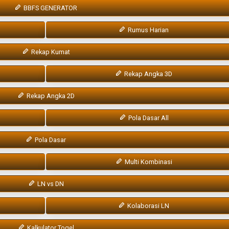
BBFS GENERATOR
Rumus Harian
Rekap Kumat
Rekap Angka 3D
Rekap Angka 2D
Pola Dasar All
Pola Dasar
Multi Kombinasi
LN vs DN
Kolaborasi LN
Kalkulator Togel