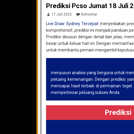
Prediksi Pcso Jumat 18 Juli 
17 Juli 2025
Komentar
Live Draw Sydney Tercepat
menyediakan predi
komprehensif, prediksi ini menjadi panduan 
Prediksi disusun dengan detail dan jelas, 
besar untuk keluar hari ini. Dengan memanfaat
untuk membantu pemain mengambil keputusan
Prediksi Pcso terbaru untuk Jumat, 18 J
menyusun analisis yang berguna untuk me
peluang kemenangan. Dengan prediksi yan
mencapai hasil terbaik di permainan togel
memperbesar peluang sukses Anda.
Prediksi