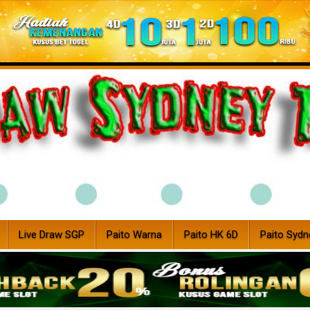
Live Draw SGP
Paito Warna
Paito HK 6D
Paito Sydn