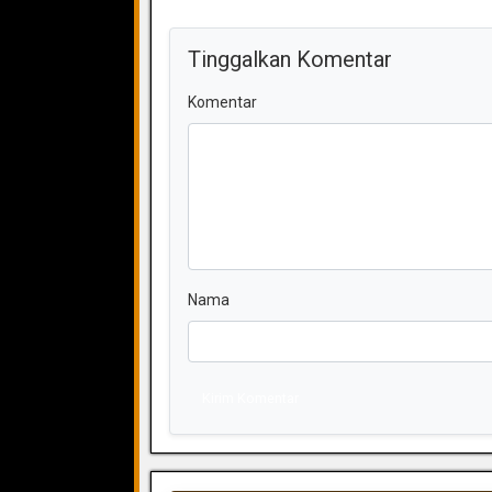
Tinggalkan Komentar
Komentar
Nama
Kirim Komentar