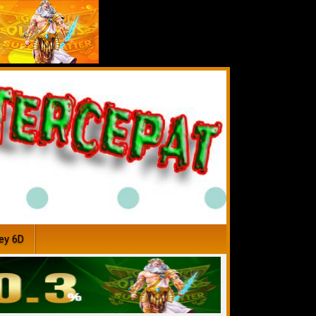
ey 6D