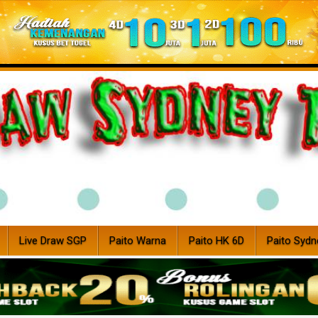
Live Draw SGP
Paito Warna
Paito HK 6D
Paito Sydn