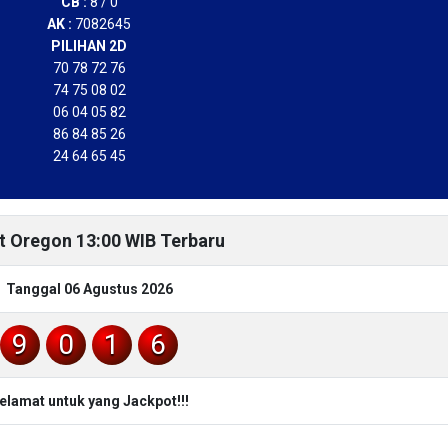
CB :
8 / 0
AK :
7082645
PILIHAN 2D
70 78 72 76
74 75 08 02
06 04 05 82
86 84 85 26
24 64 65 45
t Oregon 13:00 WIB Terbaru
Tanggal 06 Agustus 2026
9
0
1
6
elamat untuk yang Jackpot!!!