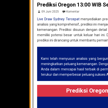
Prediksi Oregon 13:00 WIB S
09 Juni 2025
Komentar
Live Draw Sydney Tercepat
menyediakan predi
analisis yang komprehensif, prediksi ini men
kemenangan. Prediksi disusun dengan detai
memiliki potensi besar untuk keluar hari in
prediksi ini dirancang untuk membantu pemai
Prediksi Oregon 13:00 WIB terbaru untuk 
Kami telah menyusun analisis yang bergu
meningkatkan peluang kemenangan. Dengan
Anda dalam mencapai hasil terbaik di per
terukur dan memperbesar peluang sukses 
Prediksi Oregon