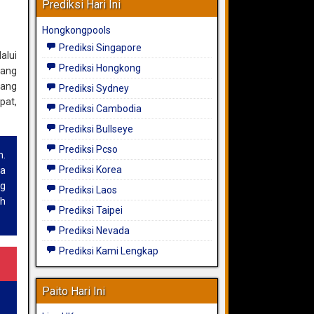
Prediksi Hari Ini
Hongkongpools
Prediksi Singapore
alui
Prediksi Hongkong
uang
yang
Prediksi Sydney
pat,
Prediksi Cambodia
Prediksi Bullseye
Prediksi Pcso
h.
Prediksi Korea
ta
ng
Prediksi Laos
ih
Prediksi Taipei
Prediksi Nevada
Prediksi Kami Lengkap
Paito Hari Ini