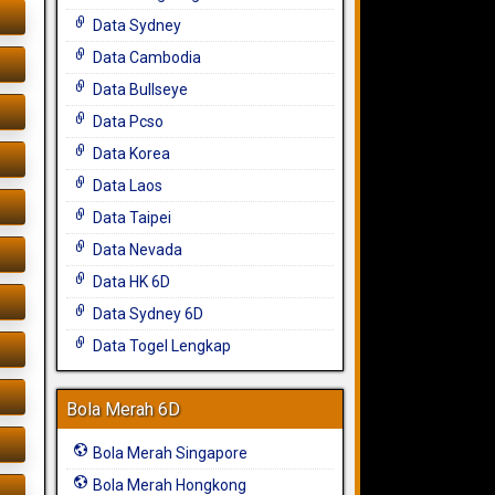
Data Sydney
Data Cambodia
Data Bullseye
Data Pcso
Data Korea
Data Laos
Data Taipei
Data Nevada
Data HK 6D
Data Sydney 6D
Data Togel Lengkap
Bola Merah 6D
Bola Merah Singapore
Bola Merah Hongkong