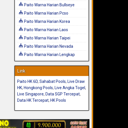
Paito Warna Harian Bullseye
Paito Warna Harian Pcso
Paito Warna Harian Korea
Paito Warna Harian Laos
Paito Warna Harian Taipei
Paito Warna Harian Nevada
Paito Warna Harian Lengkap
Link
Paito HK 6D
,
Sahabat Pools
,
Live Draw
HK
,
Hongkong Pools
,
Live Angka Togel
,
Live Singapore
,
Data SGP Tercepat
,
Data HK Tercepat
,
HK Pools