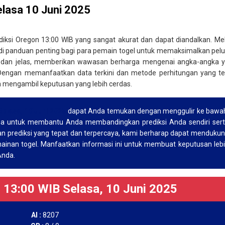
elasa 10 Juni 2025
ksi Oregon 13:00 WIB yang sangat akurat dan dapat diandalkan. Mel
jadi panduan penting bagi para pemain togel untuk memaksimalkan pel
l dan jelas, memberikan wawasan berharga mengenai angka-angka 
i. Dengan memanfaatkan data terkini dan metode perhitungan yang te
n mengambil keputusan yang lebih cerdas.
Selasa, 10 Juni 2025
dapat Anda temukan dengan menggulir ke bawa
na untuk membantu Anda membandingkan prediksi Anda sendiri ser
 prediksi yang tepat dan terpercaya, kami berharap dapat menduku
mainan togel. Manfaatkan informasi ini untuk membuat keputusan leb
Anda.
 13:00 WIB Selasa, 10 Juni 2025
AI :
8207