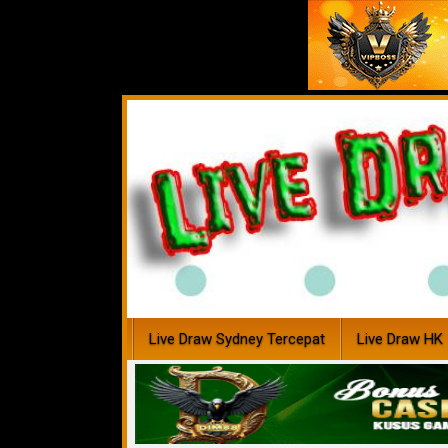
Live Draw Sydney Tercepat
Live Draw HK