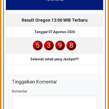
Result Oregon 13:00 WIB Terbaru
Tanggal 07 Agustus 2026
5
3
9
8
Selamat untuk yang Jackpot!!!
Tinggalkan Komentar
Komentar