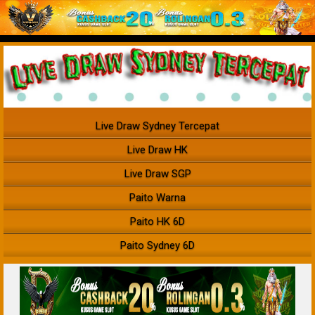
Live Draw Sydney Tercepat
Live Draw HK
Live Draw SGP
Paito Warna
Paito HK 6D
Paito Sydney 6D