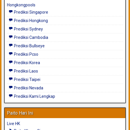
Hongkongpools
Prediksi Singapore
Prediksi Hongkong
Prediksi Sydney
Prediksi Cambodia
Prediksi Bullseye
Prediksi Pcso
Prediksi Korea
Prediksi Laos
Prediksi Taipei
Prediksi Nevada
Prediksi Kami Lengkap
Paito Hari Ini
Live HK