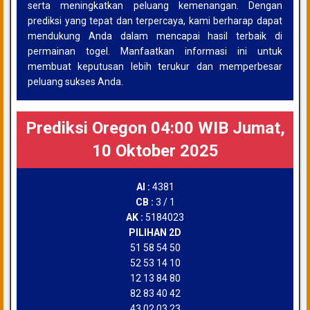
serta meningkatkan peluang kemenangan. Dengan
prediksi yang tepat dan terpercaya, kami berharap dapat
mendukung Anda dalam mencapai hasil terbaik di
permainan togel. Manfaatkan informasi ini untuk
membuat keputusan lebih terukur dan memperbesar
peluang sukses Anda.
Prediksi Oregon 04:00 WIB Jumat,
10 Oktober 2025
AI :
4381
CB :
3 / 1
AK :
5184023
PILIHAN 2D
51 58 54 50
52 53 14 10
12 13 84 80
82 83 40 42
43 02 03 23