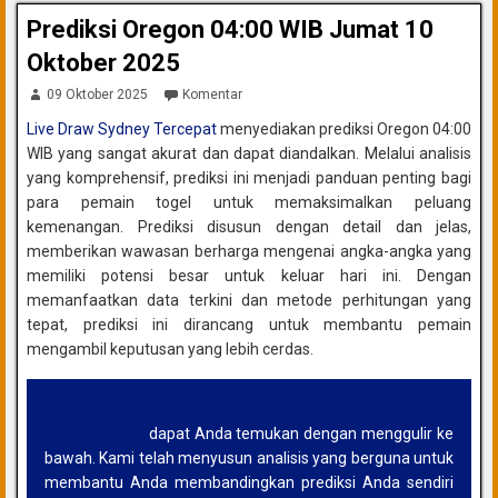
Prediksi Oregon 04:00 WIB Jumat 10
Oktober 2025
09 Oktober 2025
Komentar
Live Draw Sydney Tercepat
menyediakan prediksi Oregon 04:00
WIB yang sangat akurat dan dapat diandalkan. Melalui analisis
yang komprehensif, prediksi ini menjadi panduan penting bagi
para pemain togel untuk memaksimalkan peluang
kemenangan. Prediksi disusun dengan detail dan jelas,
memberikan wawasan berharga mengenai angka-angka yang
memiliki potensi besar untuk keluar hari ini. Dengan
memanfaatkan data terkini dan metode perhitungan yang
tepat, prediksi ini dirancang untuk membantu pemain
mengambil keputusan yang lebih cerdas.
Prediksi Oregon 04:00 WIB terbaru untuk Jumat, 10
Oktober 2025
dapat Anda temukan dengan menggulir ke
bawah. Kami telah menyusun analisis yang berguna untuk
membantu Anda membandingkan prediksi Anda sendiri