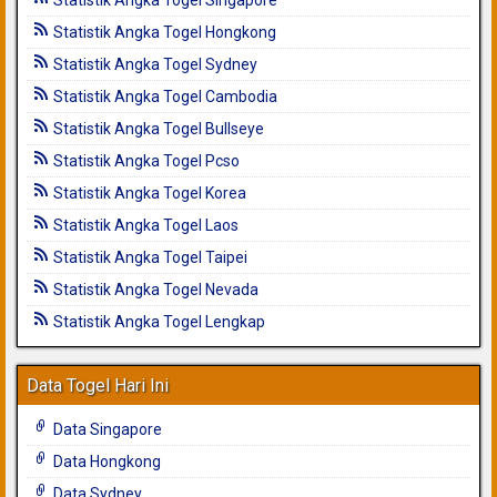
Statistik Angka Togel Hongkong
Statistik Angka Togel Sydney
Statistik Angka Togel Cambodia
Statistik Angka Togel Bullseye
Statistik Angka Togel Pcso
Statistik Angka Togel Korea
Statistik Angka Togel Laos
Statistik Angka Togel Taipei
Statistik Angka Togel Nevada
Statistik Angka Togel Lengkap
Data Togel Hari Ini
Data Singapore
Data Hongkong
Data Sydney