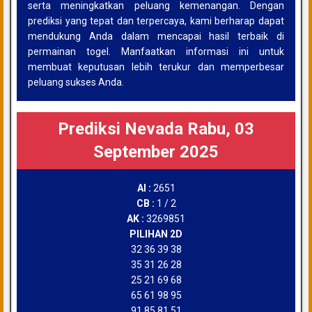
serta meningkatkan peluang kemenangan. Dengan
prediksi yang tepat dan terpercaya, kami berharap dapat
mendukung Anda dalam mencapai hasil terbaik di
permainan togel. Manfaatkan informasi ini untuk
membuat keputusan lebih terukur dan memperbesar
peluang sukses Anda.
Prediksi Nevada Rabu, 03
September 2025
AI :
2651
CB :
1 / 2
AK :
3269851
PILIHAN 2D
32 36 39 38
35 31 26 28
25 21 69 68
65 61 98 95
91 85 81 51