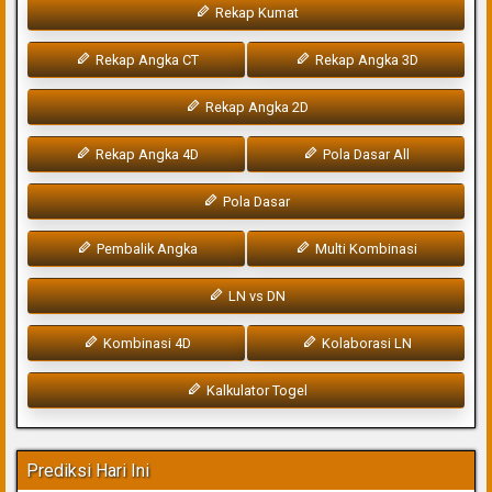
Rekap Kumat
Rekap Angka CT
Rekap Angka 3D
Rekap Angka 2D
Rekap Angka 4D
Pola Dasar All
Pola Dasar
Pembalik Angka
Multi Kombinasi
LN vs DN
Kombinasi 4D
Kolaborasi LN
Kalkulator Togel
Prediksi Hari Ini