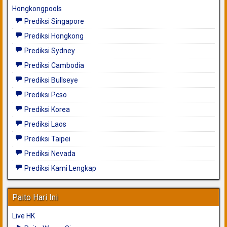
Hongkongpools
Prediksi Singapore
Prediksi Hongkong
Prediksi Sydney
Prediksi Cambodia
Prediksi Bullseye
Prediksi Pcso
Prediksi Korea
Prediksi Laos
Prediksi Taipei
Prediksi Nevada
Prediksi Kami Lengkap
Paito Hari Ini
Live HK