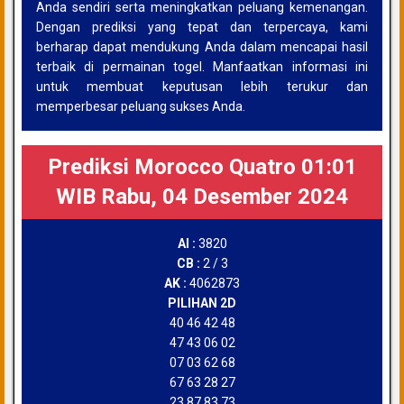
Anda sendiri serta meningkatkan peluang kemenangan.
Dengan prediksi yang tepat dan terpercaya, kami
berharap dapat mendukung Anda dalam mencapai hasil
terbaik di permainan togel. Manfaatkan informasi ini
untuk membuat keputusan lebih terukur dan
memperbesar peluang sukses Anda.
Prediksi Morocco Quatro 01:01
WIB Rabu, 04 Desember 2024
AI :
3820
CB :
2 / 3
AK :
4062873
PILIHAN 2D
40 46 42 48
47 43 06 02
07 03 62 68
67 63 28 27
23 87 83 73