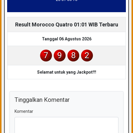
Result Morocco Quatro 01:01 WIB Terbaru
Tanggal 06 Agustus 2026
7
9
8
2
Selamat untuk yang Jackpot!!!
Tinggalkan Komentar
Komentar