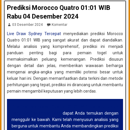
Prediksi Morocco Quatro 01:01 WIB
Rabu 04 Desember 2024
03 Desember 2024
Komentar
Live Draw Sydney Tercepat
menyediakan prediksi Morocco
Quatro 01:01 WIB yang sangat akurat dan dapat diandalkan.
Melalui analisis yang komprehensif, prediksi ini menjadi
panduan penting bagi para pemain togel untuk
memaksimalkan peluang kemenangan. Prediksi disusun
dengan detail dan jelas, memberikan wawasan berharga
mengenai angka-angka yang memiliki potensi besar untuk
keluar hari ini. Dengan memanfaatkan data terkini dan metode
perhitungan yang tepat, prediksi ini dirancang untuk membantu
pemain mengambil keputusan yang lebih cerdas.
Prediksi Morocco Quatro 01:01 WIB terbaru untuk
Rabu, 04 Desember 2024
dapat Anda temukan dengan
menggulir ke bawah. Kami telah menyusun analisis yang
berguna untuk membantu Anda membandingkan prediksi