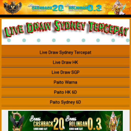
Live Draw Sydney Tercepat
Live Draw HK
Live Draw SGP
Paito Warna
Paito HK 6D
Paito Sydney 6D