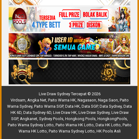
Live Draw Sydney Tercepat © 2026
Virdsam
,
Angka Net
,
Paito Warna HK
,
Nagasaon
,
Naga Saon
,
Paito
Warna Sydney
,
Paito Warna SGP
,
Data HK
,
Data SGP
,
Data Sydney
,
Data
HK 6D
,
Data Sydney 6D
,
Live Draw HK
,
Live Draw Sydney
,
Live Draw
SGP
,
Angkanet
,
Sydney Pools
,
Hongkong Pools
,
HongkongPools
,
Paito Warna Sydney Lotto
,
Paito Warna HK Lotto
,
Data HK Lotto
,
Paito
Warna HK Lotto
,
Paito Warna Sydney Lotto
,
HK Pools Asli