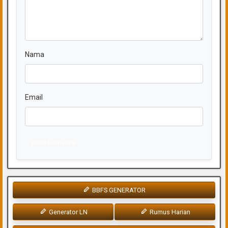
Nama
Email
Kirim Komentar
BBFS GENERATOR
Generator LN
Rumus Harian