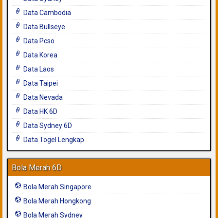
Data Cambodia
Data Bullseye
Data Pcso
Data Korea
Data Laos
Data Taipei
Data Nevada
Data HK 6D
Data Sydney 6D
Data Togel Lengkap
Bola Merah 6D
Bola Merah Singapore
Bola Merah Hongkong
Bola Merah Sydney