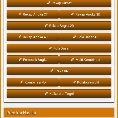
Rekap Kumat
Rekap Angka CT
Rekap Angka 3D
Rekap Angka 2D
Rekap Angka 4D
Pola Dasar All
Pola Dasar
Pembalik Angka
Multi Kombinasi
LN vs DN
Kombinasi 4D
Kolaborasi LN
Kalkulator Togel
Prediksi Hari Ini