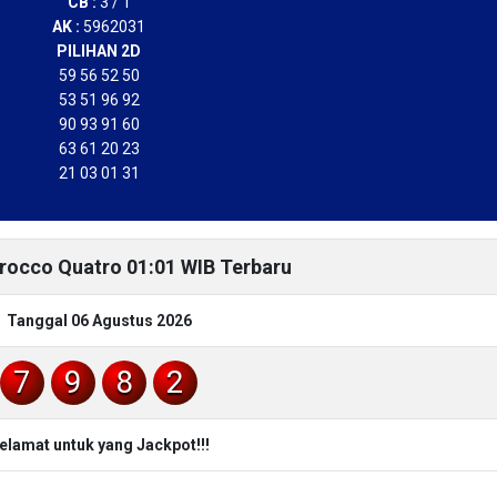
CB :
3 / 1
AK :
5962031
PILIHAN 2D
59 56 52 50
53 51 96 92
90 93 91 60
63 61 20 23
21 03 01 31
rocco Quatro 01:01 WIB Terbaru
Tanggal 06 Agustus 2026
7
9
8
2
elamat untuk yang Jackpot!!!