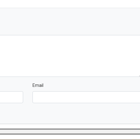
Email