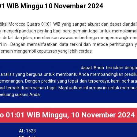
:01 WIB Minggu 10 November 2024
ksi Morocco Quatro 01:01 WIB yang sangat akurat dan dapat diandal
 ini menjadi panduan penting bagi para pemain togel untuk memaksima
n detail dan jelas, memberikan wawasan berharga mengenai angka-a
ari ini. Dengan memanfaatkan data terkini dan metode perhitungan 
 pemain mengambil keputusan yang lebih cerdas.
baru untuk Minggu, 10 November 2024
dapat Anda temukan deng
 analisis yang berguna untuk membantu Anda membandingkan predik
kemenangan. Dengan prediksi yang tepat dan terpercaya, kami berhar
l terbaik di permainan togel. Manfaatkan informasi ini untuk membu
peluang sukses Anda.
ro 01:01 WIB Minggu, 10 November 2024
AI :
1523