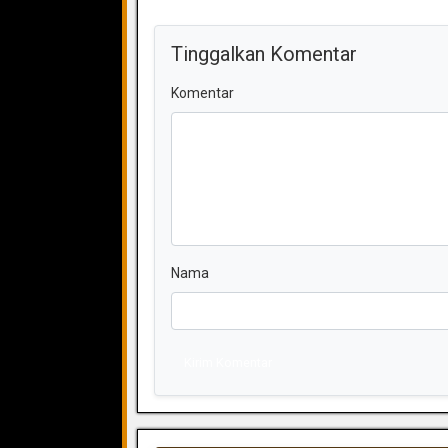
Tinggalkan Komentar
Komentar
Nama
Kirim Komentar