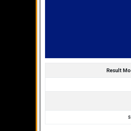
Result Mo
S