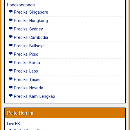
Hongkongpools
Prediksi Singapore
Prediksi Hongkong
Prediksi Sydney
Prediksi Cambodia
Prediksi Bullseye
Prediksi Pcso
Prediksi Korea
Prediksi Laos
Prediksi Taipei
Prediksi Nevada
Prediksi Kami Lengkap
Paito Hari Ini
Live HK