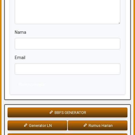
Nama
Email
Kirim Komentar
BBFS GENERATOR
Generator LN
Rumus Harian