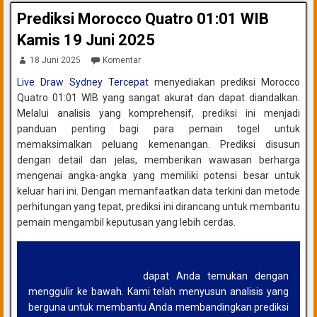
Prediksi Morocco Quatro 01:01 WIB
Kamis 19 Juni 2025
18 Juni 2025
Komentar
Live Draw Sydney Tercepat
menyediakan prediksi Morocco
Quatro 01:01 WIB yang sangat akurat dan dapat diandalkan.
Melalui analisis yang komprehensif, prediksi ini menjadi
panduan penting bagi para pemain togel untuk
memaksimalkan peluang kemenangan. Prediksi disusun
dengan detail dan jelas, memberikan wawasan berharga
mengenai angka-angka yang memiliki potensi besar untuk
keluar hari ini. Dengan memanfaatkan data terkini dan metode
perhitungan yang tepat, prediksi ini dirancang untuk membantu
pemain mengambil keputusan yang lebih cerdas.
Prediksi Morocco Quatro 01:01 WIB terbaru untuk
Kamis, 19 Juni 2025
dapat Anda temukan dengan
menggulir ke bawah. Kami telah menyusun analisis yang
berguna untuk membantu Anda membandingkan prediksi