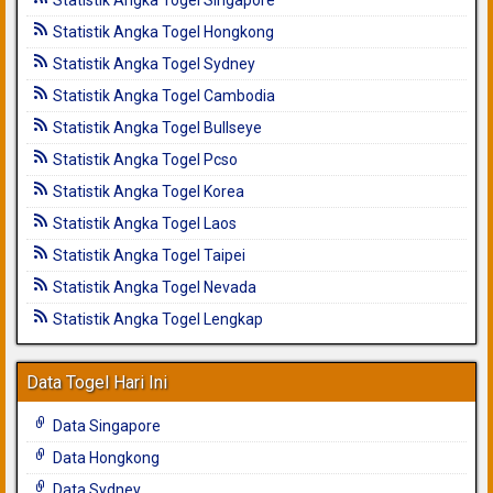
Statistik Angka Togel Hongkong
Statistik Angka Togel Sydney
Statistik Angka Togel Cambodia
Statistik Angka Togel Bullseye
Statistik Angka Togel Pcso
Statistik Angka Togel Korea
Statistik Angka Togel Laos
Statistik Angka Togel Taipei
Statistik Angka Togel Nevada
Statistik Angka Togel Lengkap
Data Togel Hari Ini
Data Singapore
Data Hongkong
Data Sydney