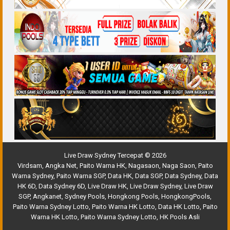
Live Draw Sydney Tercepat © 2026
Virdsam
,
Angka Net
,
Paito Warna HK
,
Nagasaon
,
Naga Saon
,
Paito
Warna Sydney
,
Paito Warna SGP
,
Data HK
,
Data SGP
,
Data Sydney
,
Data
HK 6D
,
Data Sydney 6D
,
Live Draw HK
,
Live Draw Sydney
,
Live Draw
SGP
,
Angkanet
,
Sydney Pools
,
Hongkong Pools
,
HongkongPools
,
Paito Warna Sydney Lotto
,
Paito Warna HK Lotto
,
Data HK Lotto
,
Paito
Warna HK Lotto
,
Paito Warna Sydney Lotto
,
HK Pools Asli