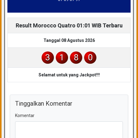
Result Morocco Quatro 01:01 WIB Terbaru
Tanggal 08 Agustus 2026
3
1
8
0
Selamat untuk yang Jackpot!!!
Tinggalkan Komentar
Komentar