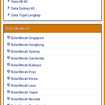
Data HK 6D
Data Sydney 6D
Data Togel Lengkap
Bola Merah 6D
Bola Merah Singapore
Bola Merah Hongkong
Bola Merah Sydney
Bola Merah Cambodia
Bola Merah Bullseye
Bola Merah Pcso
Bola Merah Korea
Bola Merah Laos
Bola Merah Taipei
Bola Merah Nevada