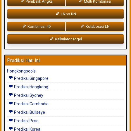
Pembalik Angka
Multi Kombinasi
LN vs DN
Kombinasi 4D
Kolaborasi LN
Kalkulator Togel
Prediksi Hari Ini
Hongkongpools
Prediksi Singapore
Prediksi Hongkong
Prediksi Sydney
Prediksi Cambodia
Prediksi Bullseye
Prediksi Pcso
Prediksi Korea