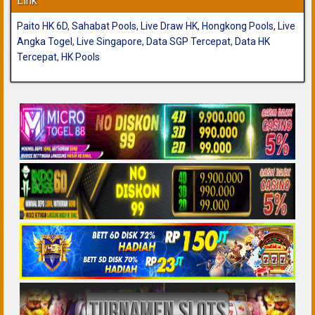
Link
Paito HK 6D
,
Sahabat Pools
,
Live Draw HK
,
Hongkong Pools
,
Live
Angka Togel
,
Live Singapore
,
Data SGP Tercepat
,
Data HK
Tercepat
,
HK Pools