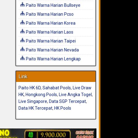
Paito Warna Harian Bullseye
Paito Warna Harian Pcso
Paito Warna Harian Korea
Paito Warna Harian Laos
Paito Warna Harian Taipei
Paito Warna Harian Nevada
Paito Warna Harian Lengkap
Link
Paito HK 6D
,
Sahabat Pools
,
Live Draw
HK
,
Hongkong Pools
,
Live Angka Togel
,
Live Singapore
,
Data SGP Tercepat
,
Data HK Tercepat
,
HK Pools