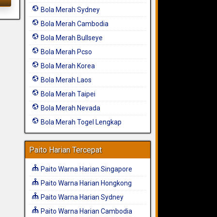
Bola Merah Sydney
Bola Merah Cambodia
Bola Merah Bullseye
Bola Merah Pcso
Bola Merah Korea
Bola Merah Laos
Bola Merah Taipei
Bola Merah Nevada
Bola Merah Togel Lengkap
Paito Harian Tercepat
Paito Warna Harian Singapore
Paito Warna Harian Hongkong
Paito Warna Harian Sydney
Paito Warna Harian Cambodia