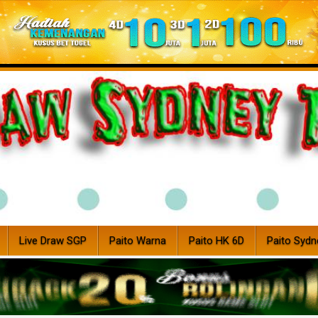
Live Draw SGP
Paito Warna
Paito HK 6D
Paito Sydn