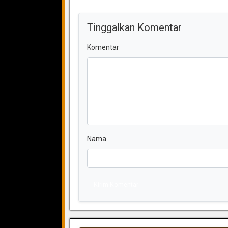
Tinggalkan Komentar
Komentar
Nama
Kirim Komentar