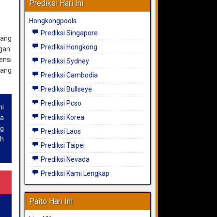
Prediksi Hari Ini
Hongkongpools
Prediksi Singapore
yang
Prediksi Hongkong
gan.
ensi
Prediksi Sydney
cang
Prediksi Cambodia
Prediksi Bullseye
Prediksi Pcso
mi
Prediksi Korea
ta
ng
Prediksi Laos
ih
Prediksi Taipei
Prediksi Nevada
Prediksi Kami Lengkap
Paito Hari Ini