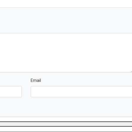
Email