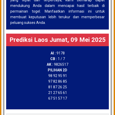
mendukung Anda dalam mencapai hasil terbaik di
permainan togel. Manfaatkan informasi ini untuk
membuat keputusan lebih terukur dan memperbesar
peluang sukses Anda.
Prediksi Laos Jumat, 09 Mei 2025
AI :
9178
CB :
1 / 7
AK :
9826517
PILIHAN 2D
98 92 95 91
97 82 86 85
81 87 26 25
21 27 65 61
67 51 57 17