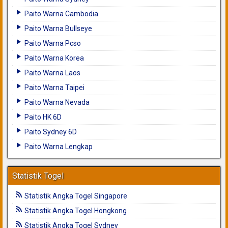
Paito Warna Cambodia
Paito Warna Bullseye
Paito Warna Pcso
Paito Warna Korea
Paito Warna Laos
Paito Warna Taipei
Paito Warna Nevada
Paito HK 6D
Paito Sydney 6D
Paito Warna Lengkap
Statistik Togel
Statistik Angka Togel Singapore
Statistik Angka Togel Hongkong
Statistik Angka Togel Sydney