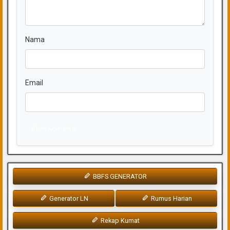
Nama
Email
Kirim Komentar
BBFS GENERATOR
Generator LN
Rumus Harian
Rekap Kumat