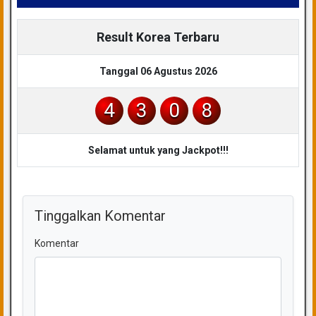
Result Korea Terbaru
Tanggal 06 Agustus 2026
4
3
0
8
Selamat untuk yang Jackpot!!!
Tinggalkan Komentar
Komentar