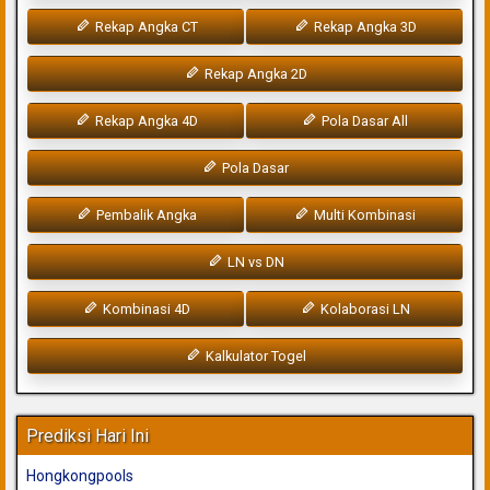
Rekap Angka CT
Rekap Angka 3D
Rekap Angka 2D
Rekap Angka 4D
Pola Dasar All
Pola Dasar
Pembalik Angka
Multi Kombinasi
LN vs DN
Kombinasi 4D
Kolaborasi LN
Kalkulator Togel
Prediksi Hari Ini
Hongkongpools