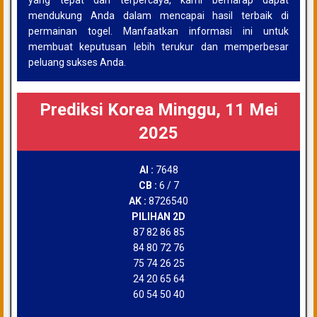
mendukung Anda dalam mencapai hasil terbaik di
permainan togel. Manfaatkan informasi ini untuk
membuat keputusan lebih terukur dan memperbesar
peluang sukses Anda.
Prediksi Korea Minggu, 11 Mei
2025
AI :
7648
CB :
6 / 7
AK :
8726540
PILIHAN 2D
87 82 86 85
84 80 72 76
75 74 26 25
24 20 65 64
60 54 50 40