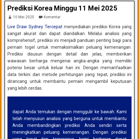
Prediksi Korea Minggu 11 Mei 2025
10 Mei 2025
Komentar
Live Draw Sydney Tercepat
menyediakan prediksi Korea yang
sangat akurat dan dapat diandalkan. Melalui analisis yang
komprehensif, prediksi ini menjadi panduan penting bagi para
pemain togel untuk memaksimalkan peluang kemenangan.
Prediksi disusun dengan detail dan jelas, memberikan
wawasan berharga mengenai angka-angka yang memiliki
potensi besar untuk keluar hari ini. Dengan memanfaatkan
data terkini dan metode perhitungan yang tepat, prediksi ini
dirancang untuk membantu pemain mengambil keputusan
yang lebih cerdas.
Prediksi Korea terbaru untuk Minggu, 11 Mei 2025
dapat Anda temukan dengan menggulir ke bawah. Kami
telah menyusun analisis yang berguna untuk membantu
Anda membandingkan prediksi Anda sendiri serta
meningkatkan peluang kemenangan. Dengan prediksi
yang tepat dan terpercaya, kami berharap dapat