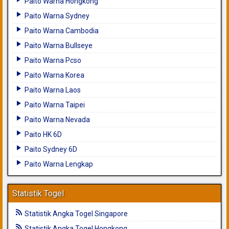
Paito Warna Hongkong
Paito Warna Sydney
Paito Warna Cambodia
Paito Warna Bullseye
Paito Warna Pcso
Paito Warna Korea
Paito Warna Laos
Paito Warna Taipei
Paito Warna Nevada
Paito HK 6D
Paito Sydney 6D
Paito Warna Lengkap
Statistik Togel
Statistik Angka Togel Singapore
Statistik Angka Togel Hongkong