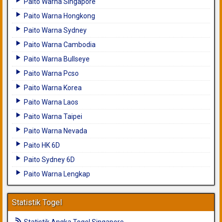
Paito Warna Singapore
Paito Warna Hongkong
Paito Warna Sydney
Paito Warna Cambodia
Paito Warna Bullseye
Paito Warna Pcso
Paito Warna Korea
Paito Warna Laos
Paito Warna Taipei
Paito Warna Nevada
Paito HK 6D
Paito Sydney 6D
Paito Warna Lengkap
Statistik Togel
Statistik Angka Togel Singapore