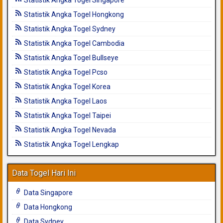
Statistik Angka Togel Hongkong
Statistik Angka Togel Sydney
Statistik Angka Togel Cambodia
Statistik Angka Togel Bullseye
Statistik Angka Togel Pcso
Statistik Angka Togel Korea
Statistik Angka Togel Laos
Statistik Angka Togel Taipei
Statistik Angka Togel Nevada
Statistik Angka Togel Lengkap
Data Togel Hari Ini
Data Singapore
Data Hongkong
Data Sydney