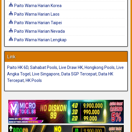
Paito Warna Harian Korea
Paito Warna Harian Laos
Paito Warna Harian Taipei
Paito Warna Harian Nevada
Paito Warna Harian Lengkap
Link
Paito HK 6D
,
Sahabat Pools
,
Live Draw HK
,
Hongkong Pools
,
Live
Angka Togel
,
Live Singapore
,
Data SGP Tercepat
,
Data HK
Tercepat
,
HK Pools