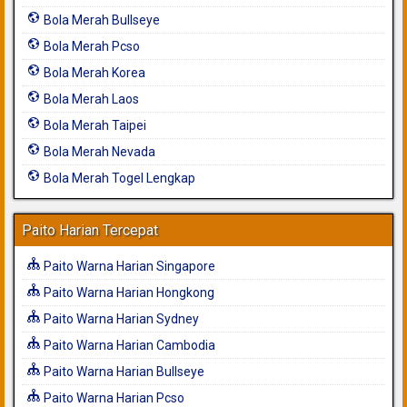
Bola Merah Bullseye
Bola Merah Pcso
Bola Merah Korea
Bola Merah Laos
Bola Merah Taipei
Bola Merah Nevada
Bola Merah Togel Lengkap
Paito Harian Tercepat
Paito Warna Harian Singapore
Paito Warna Harian Hongkong
Paito Warna Harian Sydney
Paito Warna Harian Cambodia
Paito Warna Harian Bullseye
Paito Warna Harian Pcso