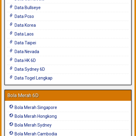
Data Bullseye
Data Pcso
Data Korea
Data Laos
Data Taipei
Data Nevada
Data HK 6D
Data Sydney 6D
Data Togel Lengkap
Bola Merah 6D
Bola Merah Singapore
Bola Merah Hongkong
Bola Merah Sydney
Bola Merah Cambodia