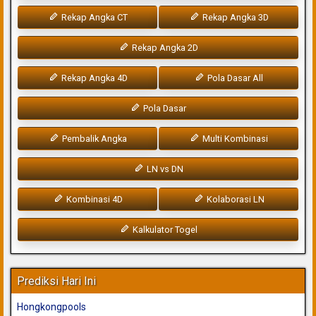
Rekap Angka CT
Rekap Angka 3D
Rekap Angka 2D
Rekap Angka 4D
Pola Dasar All
Pola Dasar
Pembalik Angka
Multi Kombinasi
LN vs DN
Kombinasi 4D
Kolaborasi LN
Kalkulator Togel
Prediksi Hari Ini
Hongkongpools