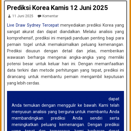
Prediksi Korea Kamis 12 Juni 2025
11 Juni 2025
Komentar
Live Draw Sydney Tercepat
menyediakan prediksi Korea yang
sangat akurat dan dapat diandalkan. Melalui analisis yang
komprehensif, prediksi ini menjadi panduan penting bagi para
pemain togel untuk memaksimalkan peluang kemenangan.
Prediksi disusun dengan detail dan jelas, memberikan
wawasan berharga mengenai angka-angka yang memiliki
potensi besar untuk keluar hari ini. Dengan memanfaatkan
data terkini dan metode perhitungan yang tepat, prediksi ini
dirancang untuk membantu pemain mengambil keputusan
yang lebih cerdas.
Prediksi Korea terbaru untuk Kamis, 12 Juni 2025
dapat
Anda temukan dengan menggulir ke bawah. Kami telah
menyusun analisis yang berguna untuk membantu Anda
membandingkan prediksi Anda sendiri serta
meningkatkan peluang kemenangan. Dengan prediksi
yang tepat dan terpercaya, kami berharap dapat