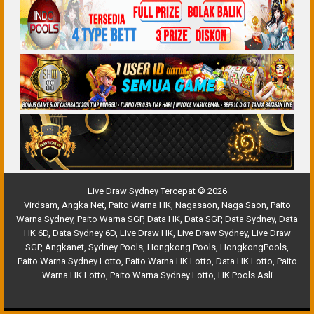
Live Draw Sydney Tercepat © 2026
Virdsam
,
Angka Net
,
Paito Warna HK
,
Nagasaon
,
Naga Saon
,
Paito
Warna Sydney
,
Paito Warna SGP
,
Data HK
,
Data SGP
,
Data Sydney
,
Data
HK 6D
,
Data Sydney 6D
,
Live Draw HK
,
Live Draw Sydney
,
Live Draw
SGP
,
Angkanet
,
Sydney Pools
,
Hongkong Pools
,
HongkongPools
,
Paito Warna Sydney Lotto
,
Paito Warna HK Lotto
,
Data HK Lotto
,
Paito
Warna HK Lotto
,
Paito Warna Sydney Lotto
,
HK Pools Asli