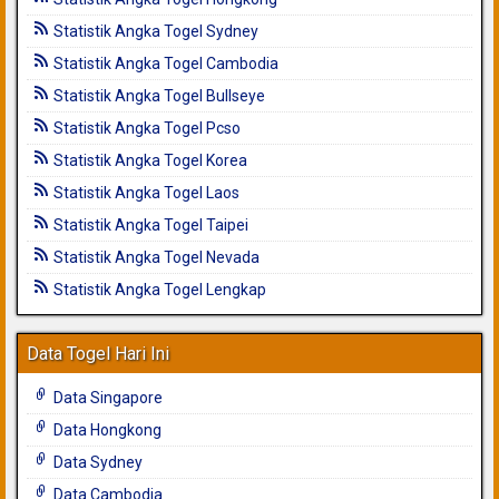
Statistik Angka Togel Sydney
Statistik Angka Togel Cambodia
Statistik Angka Togel Bullseye
Statistik Angka Togel Pcso
Statistik Angka Togel Korea
Statistik Angka Togel Laos
Statistik Angka Togel Taipei
Statistik Angka Togel Nevada
Statistik Angka Togel Lengkap
Data Togel Hari Ini
Data Singapore
Data Hongkong
Data Sydney
Data Cambodia