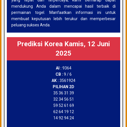
mendukung Anda dalam mencapai hasil terbaik di
permainan togel. Manfaatkan informasi ini untuk
membuat keputusan lebih terukur dan memperbesar
peluang sukses Anda.
Prediksi Korea Kamis, 12 Juni
2025
AI :
9364
CB :
9 / 6
AK :
3561924
PILIHAN 2D
35 36 31 39
32 34 56 51
59 52 61 69
62 64 19 12
14 92 94 24