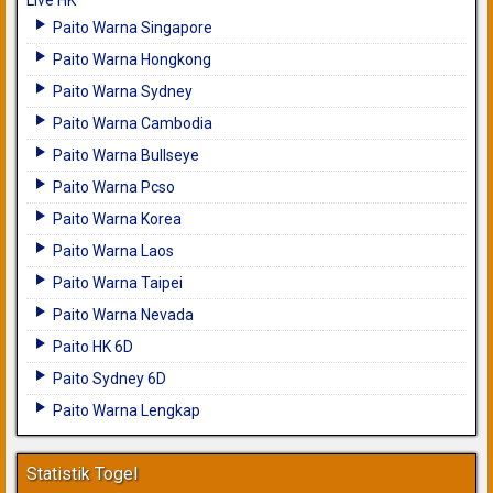
Paito Warna Singapore
Paito Warna Hongkong
Paito Warna Sydney
Paito Warna Cambodia
Paito Warna Bullseye
Paito Warna Pcso
Paito Warna Korea
Paito Warna Laos
Paito Warna Taipei
Paito Warna Nevada
Paito HK 6D
Paito Sydney 6D
Paito Warna Lengkap
Statistik Togel