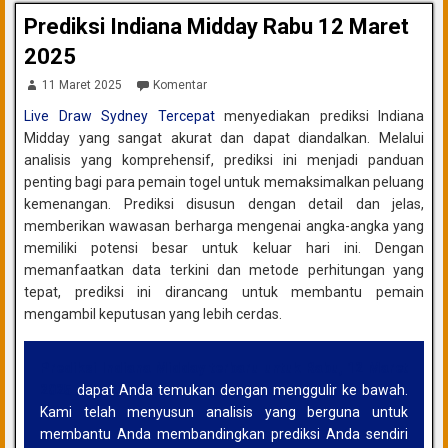
Prediksi Indiana Midday Rabu 12 Maret
2025
11 Maret 2025
Komentar
Live Draw Sydney Tercepat
menyediakan prediksi Indiana
Midday yang sangat akurat dan dapat diandalkan. Melalui
analisis yang komprehensif, prediksi ini menjadi panduan
penting bagi para pemain togel untuk memaksimalkan peluang
kemenangan. Prediksi disusun dengan detail dan jelas,
memberikan wawasan berharga mengenai angka-angka yang
memiliki potensi besar untuk keluar hari ini. Dengan
memanfaatkan data terkini dan metode perhitungan yang
tepat, prediksi ini dirancang untuk membantu pemain
mengambil keputusan yang lebih cerdas.
Prediksi Indiana Midday terbaru untuk Rabu, 12 Maret
2025
dapat Anda temukan dengan menggulir ke bawah.
Kami telah menyusun analisis yang berguna untuk
membantu Anda membandingkan prediksi Anda sendiri