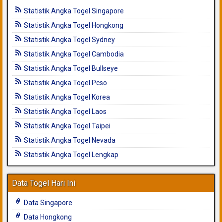
Statistik Angka Togel Singapore
Statistik Angka Togel Hongkong
Statistik Angka Togel Sydney
Statistik Angka Togel Cambodia
Statistik Angka Togel Bullseye
Statistik Angka Togel Pcso
Statistik Angka Togel Korea
Statistik Angka Togel Laos
Statistik Angka Togel Taipei
Statistik Angka Togel Nevada
Statistik Angka Togel Lengkap
Data Togel Hari Ini
Data Singapore
Data Hongkong