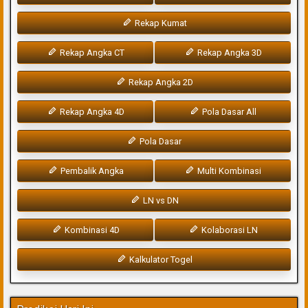
Rekap Kumat
Rekap Angka CT
Rekap Angka 3D
Rekap Angka 2D
Rekap Angka 4D
Pola Dasar All
Pola Dasar
Pembalik Angka
Multi Kombinasi
LN vs DN
Kombinasi 4D
Kolaborasi LN
Kalkulator Togel