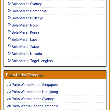
Bola Merah Sydney
Bola Merah Cambodia
Bola Merah Bullseye
Bola Merah Pcso
Bola Merah Korea
Bola Merah Laos
Bola Merah Taipei
Bola Merah Nevada
Bola Merah Togel Lengkap
Paito Harian Tercepat
Paito Warna Harian Singapore
Paito Warna Harian Hongkong
Paito Warna Harian Sydney
Paito Warna Harian Cambodia