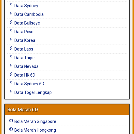
Data Sydney
Data Cambodia
Data Bullseye
Data Pcso
Data Korea
Data Laos
Data Taipei
Data Nevada
Data HK 6D
Data Sydney 6D
Data Togel Lengkap
Bola Merah 6D
Bola Merah Singapore
Bola Merah Hongkong