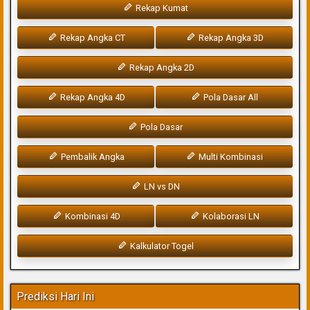
Rekap Kumat
Rekap Angka CT
Rekap Angka 3D
Rekap Angka 2D
Rekap Angka 4D
Pola Dasar All
Pola Dasar
Pembalik Angka
Multi Kombinasi
LN vs DN
Kombinasi 4D
Kolaborasi LN
Kalkulator Togel
Prediksi Hari Ini