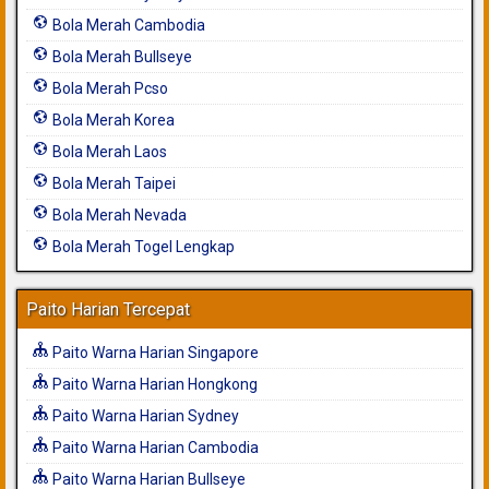
Bola Merah Cambodia
Bola Merah Bullseye
Bola Merah Pcso
Bola Merah Korea
Bola Merah Laos
Bola Merah Taipei
Bola Merah Nevada
Bola Merah Togel Lengkap
Paito Harian Tercepat
Paito Warna Harian Singapore
Paito Warna Harian Hongkong
Paito Warna Harian Sydney
Paito Warna Harian Cambodia
Paito Warna Harian Bullseye