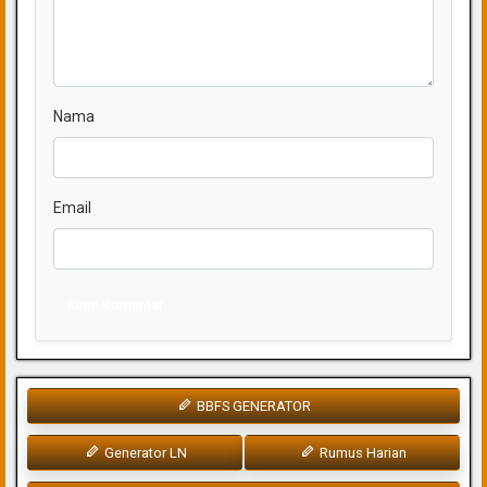
Nama
Email
Kirim Komentar
BBFS GENERATOR
Generator LN
Rumus Harian