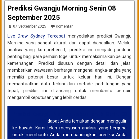
Prediksi Gwangju Morning Senin 08
September 2025
07 September 2025
Komentar
Live Draw Sydney Tercepat
menyediakan prediksi Gwangju
Morning yang sangat akurat dan dapat diandalkan. Melalui
analisis yang komprehensif, prediksi ini menjadi panduan
penting bagi para pemain togel untuk memaksimalkan peluang
kemenangan. Prediksi disusun dengan detail dan jelas,
memberikan wawasan berharga mengenai angka-angka yang
memiliki potensi besar untuk keluar hari ini. Dengan
memanfaatkan data terkini dan metode perhitungan yang
tepat, prediksi ini dirancang untuk membantu pemain
mengambil keputusan yang lebih cerdas.
Prediksi Gwangju Morning terbaru untuk Senin, 08
September 2025
dapat Anda temukan dengan menggulir
ke bawah. Kami telah menyusun analisis yang berguna
untuk membantu Anda membandingkan prediksi Anda