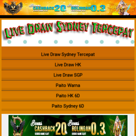
Live Draw Sydney Tercepat
Live Draw HK
Live Draw SGP
Paito Warna
Paito HK 6D
Paito Sydney 6D