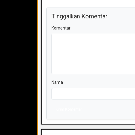
Tinggalkan Komentar
Komentar
Nama
Kirim Komentar