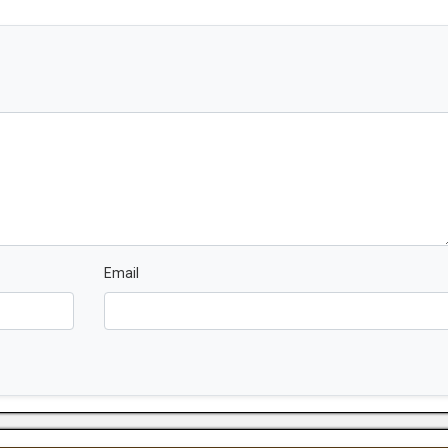
Email