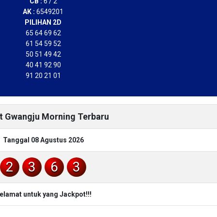
CB :
6 / 2
AK :
6549201
PILIHAN 2D
65 64 69 62
61 54 59 52
50 51 49 42
40 41 92 90
91 20 21 01
t Gwangju Morning Terbaru
Tanggal 08 Agustus 2026
2
3
6
3
elamat untuk yang Jackpot!!!