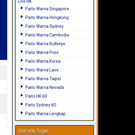
Live HK
Paito Warna Singapore
Paito Warna Hongkong
Paito Warna Sydney
Paito Warna Cambodia
Paito Warna Bullseye
Paito Warna Pcso
Paito Warna Korea
Paito Warna Laos
Paito Warna Taipei
Paito Warna Nevada
Paito HK 6D
Paito Sydney 6D
Paito Warna Lengkap
Statistik Togel