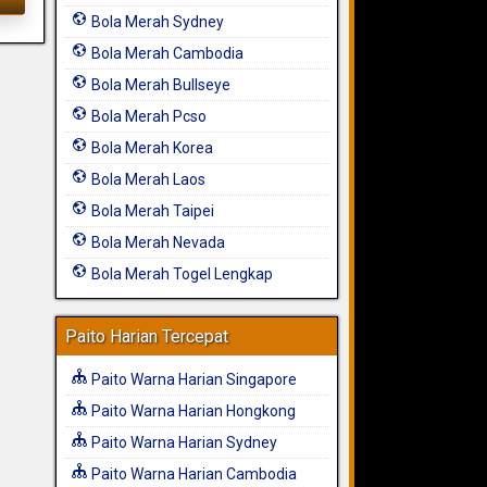
Bola Merah Sydney
Bola Merah Cambodia
Bola Merah Bullseye
Bola Merah Pcso
Bola Merah Korea
Bola Merah Laos
Bola Merah Taipei
Bola Merah Nevada
Bola Merah Togel Lengkap
Paito Harian Tercepat
Paito Warna Harian Singapore
Paito Warna Harian Hongkong
Paito Warna Harian Sydney
Paito Warna Harian Cambodia